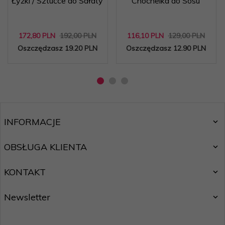
Łyżki / Sztućce do Sałaty
Chochelka do Sosu
172,
80
PLN
192,00 PLN
116,
10
PLN
129,00 PLN
Oszczędzasz 19.20 PLN
Oszczędzasz 12.90 PLN
INFORMACJE
OBSŁUGA KLIENTA
KONTAKT
Newsletter