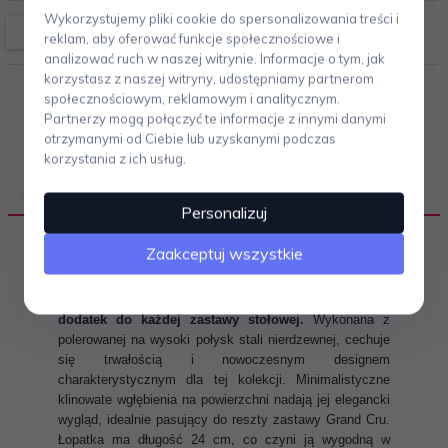
Wykorzystujemy pliki cookie do spersonalizowania treści i
reklam, aby oferować funkcje społecznościowe i
analizować ruch w naszej witrynie. Informacje o tym, jak
korzystasz z naszej witryny, udostępniamy partnerom
społecznościowym, reklamowym i analitycznym.
Partnerzy mogą połączyć te informacje z innymi danymi
otrzymanymi od Ciebie lub uzyskanymi podczas
korzystania z ich usług.
OPIS PRODUKTU
Personalizuj
Zaakceptuj wszystkie
Łopatka do ciasta z kolekcji Grand Cru od duńskiej
manufaktury Rosendahl to elegancki i funkcjonalny
dodatek do każdej zastawy stołowej.
Wykonana z
polerowanej na wysoki połysk stali nierdzewnej, cechuje
się trwałością i nowoczesnym designem
charakterystycznym dla tej kolekcji. Minimalistyczne
klinowate wgłębienia na powierzchni nadają jej elegancki
wygląd, idealnie pasujący do reszty zastawy Grand Cru.
Łopatka ma długość 24 cm, co czyni ją wygodną w