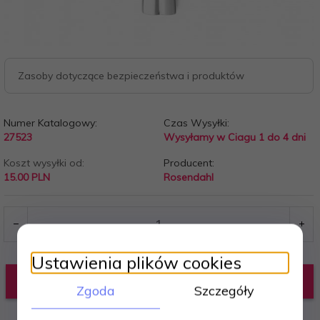
Zasoby dotyczące bezpieczeństwa i produktów
Numer Katalogowy:
Czas Wysyłki:
27523
Wysyłamy w Ciagu 1 do 4 dni
Koszt wysyłki od:
Producent:
15.00 PLN
Rosendahl
Ustawienia plików cookies
DODAJ DO KOSZYKA
Zgoda
Szczegóły