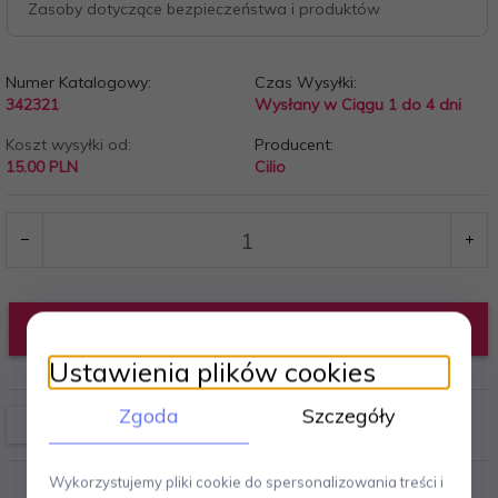
Zasoby dotyczące bezpieczeństwa i produktów
Numer Katalogowy:
Czas Wysyłki:
342321
Wysłany w Ciągu 1 do 4 dni
Koszt wysyłki od:
Producent:
15.00 PLN
Cilio
DODAJ DO KOSZYKA
Ustawienia plików cookies
Zgoda
Szczegóły
Wykorzystujemy pliki cookie do spersonalizowania treści i