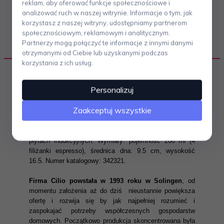
reklam, aby oferować funkcje społecznościowe i
analizować ruch w naszej witrynie. Informacje o tym, jak
korzystasz z naszej witryny, udostępniamy partnerom
społecznościowym, reklamowym i analitycznym.
Partnerzy mogą połączyć te informacje z innymi danymi
OPIS PRODUKTU
otrzymanymi od Ciebie lub uzyskanymi podczas
korzystania z ich usług.
Personalizuj
Kawiarka ciśnieniowa RIGOLETTO niemieckiej marki
CILIO
to doskonała jakość wykonania i nowoczesne
Zaakceptuj wszystkie
wzornictwo. Całość została wykonana z polerowanej na
wysoki połysk stali nierdzewnej. Kawiarkę można
używać na wszystkich typach kuchenek w tym na
płytach indukcyjnych. Wymiary: pojemność 200 ml (4
filiżanki espresso), średnica dna: 9.5 cm, wysokość
16.5. Numer katalogowy: 342321.
Firma Cilio powstała w 1993 roku w Solingen
, od
momentu założenia aż do dziś nieustannie powiększa
ofertę i rozwija się by jak najpełniej rozumieć i
zaspokajać potrzeby współczesnych gospodarstw
domowych. Początkowo produkcja skoncentrowana była