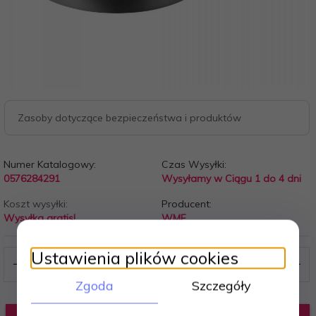
Zasoby dotyczące bezpieczeństwa i produktów
Numer Katalogowy:
Czas Wysyłki:
0576284291
Wysyłamy w Ciągu 1 do 4 dni
Koszt wysyłki:
Producent:
Wysyłka gratis!
WMF
Ustawienia plików cookies
Zgoda
Szczegóły