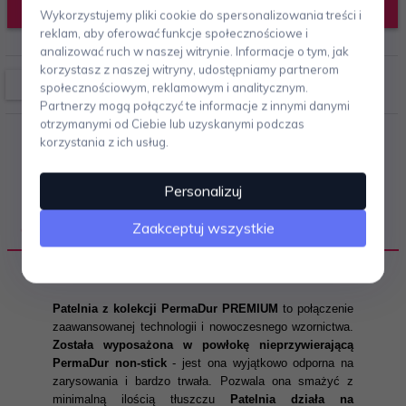
DODAJ DO KOSZYKA
Wykorzystujemy pliki cookie do spersonalizowania treści i
reklam, aby oferować funkcje społecznościowe i
analizować ruch w naszej witrynie. Informacje o tym, jak
korzystasz z naszej witryny, udostępniamy partnerom
społecznościowym, reklamowym i analitycznym.
Partnerzy mogą połączyć te informacje z innymi danymi
otrzymanymi od Ciebie lub uzyskanymi podczas
korzystania z ich usług.
Personalizuj
Zaakceptuj wszystkie
OPIS PRODUKTU
Patelnia z kolekcji PermaDur PREMIUM
to połączenie
zaawansowanej technologii i nowoczesnego wzornictwa.
Została wyposażona w powłokę nieprzywierającą
PermaDur non-stick
- jest ona wyjątkowo odporna na
zarysowania i bardzo trwała. Pozwala ona smażyć z
minimalną ilością tłuszczu
Patelnia działa na