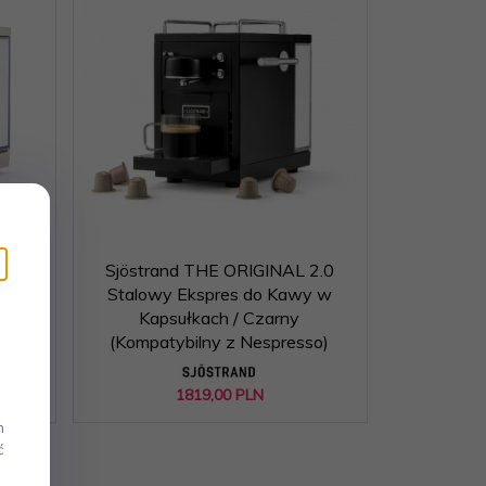
2.0
Sjöstrand THE ORIGINAL 2.0
y w
Stalowy Ekspres do Kawy w
Kapsułkach / Czarny
so)
(Kompatybilny z Nespresso)
1819,
00
PLN
m
ć