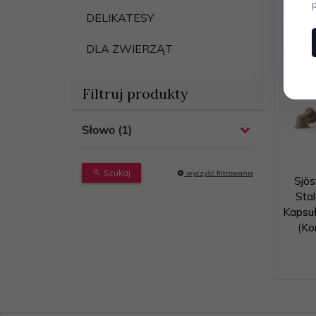
DELIKATESY
DLA ZWIERZĄT
Filtruj produkty
Słowo
Szukaj
wyczyść filtrowanie
Sjö
Sta
Kapsu
(Ko