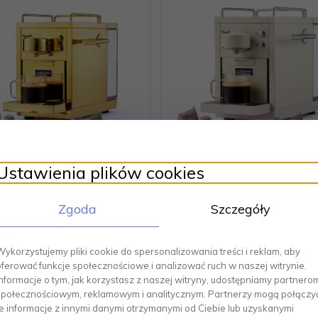
Ustawienia plików cookies
strand THE ORIGINAL 2.0
Sjöstrand THE ORIGINAL 
lowy Ekspres do Kawy w
Stalowy Ekspres do Kaw
kach / Złoty (Kompatybilny
Zgoda
Kapsułkach / Beżowy
Szczegóły
z Nespresso)
(Kompatybilny z Nespres
Wykorzystujemy pliki cookie do spersonalizowania treści i reklam, aby
2049,
00
PLN
1819,
00
PLN
oferować funkcje społecznościowe i analizować ruch w naszej witrynie.
Informacje o tym, jak korzystasz z naszej witryny, udostępniamy partnero
społecznościowym, reklamowym i analitycznym. Partnerzy mogą połączy
te informacje z innymi danymi otrzymanymi od Ciebie lub uzyskanymi