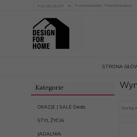
currency_h
Porównywarka
Przechowalnia
STRONA GŁÓ
Wyn
Kategorie
ację
OKAZJE | SALE Deals
Sortuj 
STYL ŻYCIA
JADALNIA