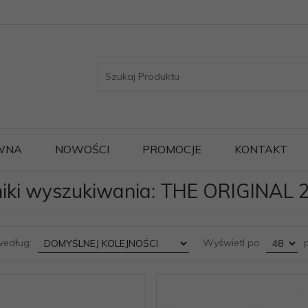
WNA
NOWOŚCI
PROMOCJE
KONTAKT
iki wyszukiwania: THE ORIGINAL 2
sort
pop
według:
Wyświetl po
p