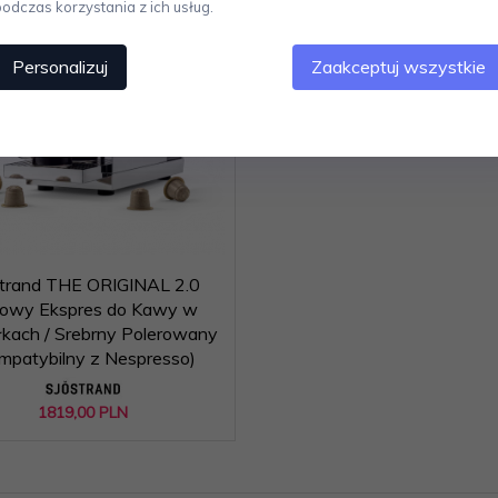
podczas korzystania z ich usług.
Personalizuj
Zaakceptuj wszystkie
strand THE ORIGINAL 2.0
lowy Ekspres do Kawy w
łkach / Srebrny Polerowany
mpatybilny z Nespresso)
1819,
00
PLN