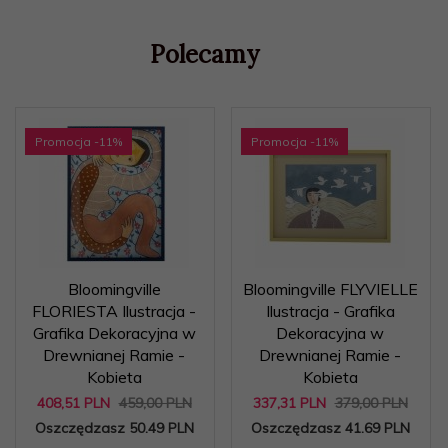
Polecamy
Promocja
-11
%
Promocja
-11
%
Bloomingville
Bloomingville FLYVIELLE
FLORIESTA Ilustracja -
Ilustracja - Grafika
Grafika Dekoracyjna w
Dekoracyjna w
Drewnianej Ramie -
Drewnianej Ramie -
Kobieta
Kobieta
408,
51
PLN
459,00 PLN
337,
31
PLN
379,00 PLN
Oszczędzasz 50.49 PLN
Oszczędzasz 41.69 PLN