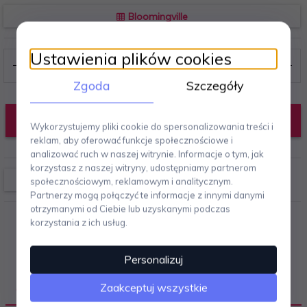
Bloomingville
Ustawienia plików cookies
Zgoda
Szczegóły
DODAJ DO KOSZYKA
Wykorzystujemy pliki cookie do spersonalizowania treści i
reklam, aby oferować funkcje społecznościowe i
analizować ruch w naszej witrynie. Informacje o tym, jak
korzystasz z naszej witryny, udostępniamy partnerom
społecznościowym, reklamowym i analitycznym.
Partnerzy mogą połączyć te informacje z innymi danymi
otrzymanymi od Ciebie lub uzyskanymi podczas
korzystania z ich usług.
Personalizuj
Zaakceptuj wszystkie
OPIS PRODUKTU