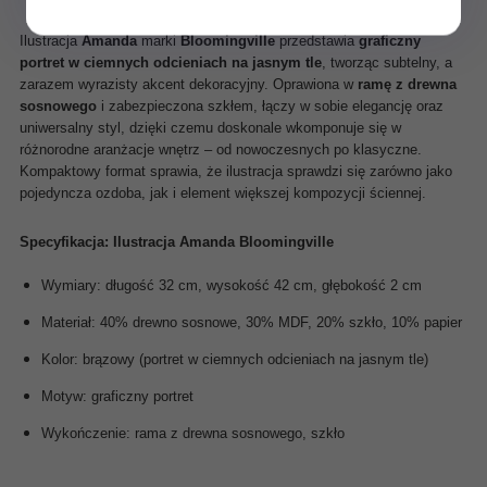
Ilustracja
Amanda
marki
Bloomingville
przedstawia
graficzny
portret w ciemnych odcieniach na jasnym tle
, tworząc subtelny, a
zarazem wyrazisty akcent dekoracyjny. Oprawiona w
ramę z drewna
sosnowego
i zabezpieczona szkłem, łączy w sobie elegancję oraz
uniwersalny styl, dzięki czemu doskonale wkomponuje się w
różnorodne aranżacje wnętrz – od nowoczesnych po klasyczne.
Kompaktowy format sprawia, że ilustracja sprawdzi się zarówno jako
pojedyncza ozdoba, jak i element większej kompozycji ściennej.
Specyfikacja: Ilustracja Amanda Bloomingville
Wymiary: długość 32 cm, wysokość 42 cm, głębokość 2 cm
Materiał: 40% drewno sosnowe, 30% MDF, 20% szkło, 10% papier
Kolor: brązowy (portret w ciemnych odcieniach na jasnym tle)
Motyw: graficzny portret
Wykończenie: rama z drewna sosnowego, szkło