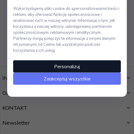
Wykorzystujemy pliki cookie do spersonalizowania treści i
reklam, aby oferować funkcje społecznościowe i
analizować ruch w naszej witrynie. Informacje o tym, jak
korzystasz z naszej witryny, udostępniamy partnerom
społecznościowym, reklamowym i analitycznym.
Partnerzy mogą połączyć te informacje z innymi danymi
» Zapraszamy na zakupy «
otrzymanymi od Ciebie lub uzyskanymi podczas
korzystania z ich usług.
Personalizuj
INFORMACJE
Zaakceptuj wszystkie
OBSŁUGA KLIENTA
KONTAKT
Newsletter