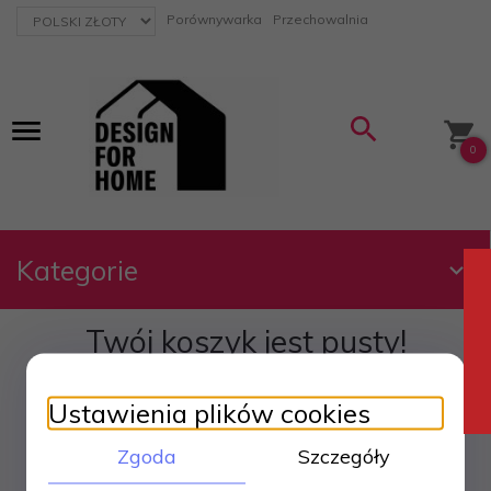
currency_h
Porównywarka
Przechowalnia
0
Kategorie
Twój koszyk jest pusty!
Ustawienia plików cookies
Zgoda
Szczegóły