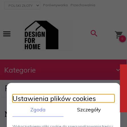
currency_h
Porównywarka
Przechowalnia
0
Kategorie
Produkty w schowku:
Ustawienia plików cookies
Zgoda
Szczegóły
Niestety nie znaleziono produktu!
Wykorzystujemy pliki cookie do spersonalizowania treści i