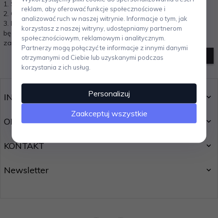
1. Sprawdź poprawność zapytania i spróbuj ponownie.
reklam, aby oferować funkcje społecznościowe i
2. Ogranicz szukane słowa do jednego lub dwóch.
analizować ruch w naszej witrynie. Informacje o tym, jak
3. Podaj ogólną nazwę produktu, którego szukasz. Później
korzystasz z naszej witryny, udostępniamy partnerom
będziesz mógł ograniczyć wyniki wyszukiwania korzystając z
społecznościowym, reklamowym i analitycznym.
zaawansowanych filtrów.
Partnerzy mogą połączyć te informacje z innymi danymi
szukanie zaawansowane
otrzymanymi od Ciebie lub uzyskanymi podczas
korzystania z ich usług.
Personalizuj
INFORMACJE
Zaakceptuj wszystkie
OBSŁUGA KLIENTA
KONTAKT
Newsletter