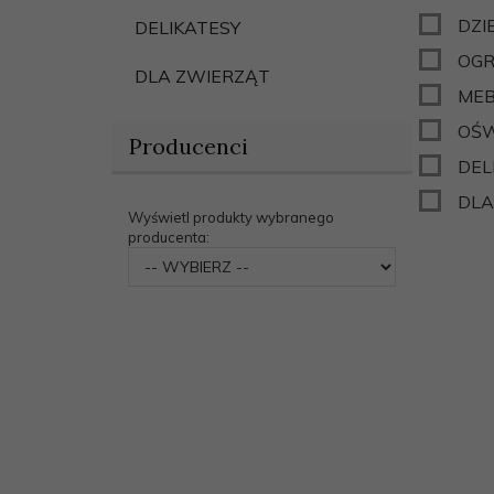
DZI
DELIKATESY
OG
DLA ZWIERZĄT
MEB
OŚW
Producenci
DEL
DLA
Wyświetl produkty wybranego
producenta:
set_producers