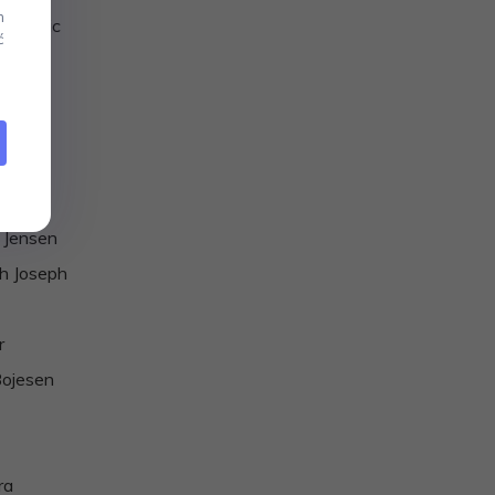
m
 Nordic
ć
ch
 Flask
ME
aly
 Jensen
h Joseph
A
r
Bojesen
ra