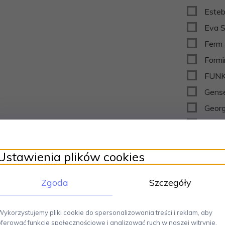
Esteb
Eva S
Ferm 
Formi
FUNK
Gens
Georg
Globa
Guzzi
Ustawienia plików cookies
HAPP
HOL
Zgoda
Szczegóły
Holm
Hopti
Wykorzystujemy pliki cookie do spersonalizowania treści i reklam, aby
Hous
oferować funkcje społecznościowe i analizować ruch w naszej witrynie.