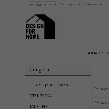
currency_h
Porównywarka
Przechowalnia
STRONA GŁÓ
Kategorie
ację
OKAZJE | SALE Deals
STYL ŻYCIA
JADALNIA