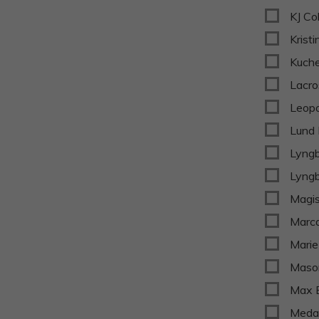
KJ Co
Krist
Kuche
Lacro
Leopo
Lund
Lyngb
Lyngb
Magi
Marc
Marie
Maso
Max 
Meda