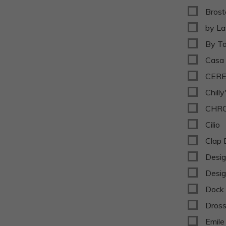
Bros
by L
By Ta
Casa 
CERE
Chilly
CHR
Cilio
Clap 
Desi
Desig
Dock
Dros
Emile