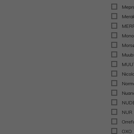
Mepr
Merak
MER
Mono
Mors
Muub
MUU
Nicol
Norm
Nuan
NUD
NUR
Orref
OXO