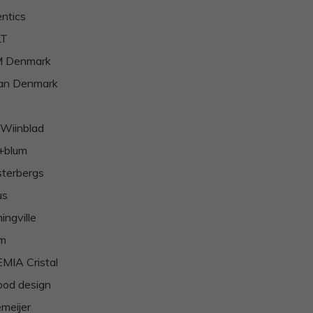
ntics
LT
 Denmark
ian Denmark
 Wiinblad
+blum
terbergs
us
ingville
m
MIA Cristal
od design
meijer