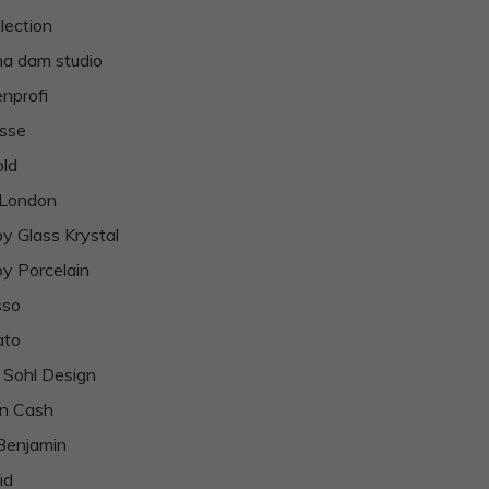
llection
ina dam studio
nprofi
sse
ld
 London
y Glass Krystal
y Porcelain
sso
ato
 Sohl Design
n Cash
Benjamin
id