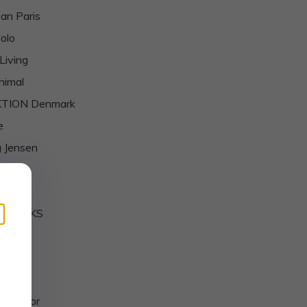
an Paris
olo
Living
nimal
TION Denmark
e
 Jensen
l
ni
Y SiNKS
M
egaard
mist
e Doctor