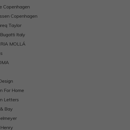
te Copenhagen
assen Copenhagen
req Taylor
Bugatti Italy
RIA MOLLÁ
's
OMA
Design
gn For Home
n Letters
 & Bay
selmeyer
 Henry