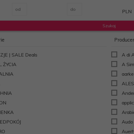
PLN
ie
Produce
JE | SALE Deals
A di 
L ŻYCIA
A Sim
ALNIA
aarke
R
ALES
HNIA
Ander
ON
appli
IENKA
Arabi
EDPOKÓJ
Audo
RO
Auer