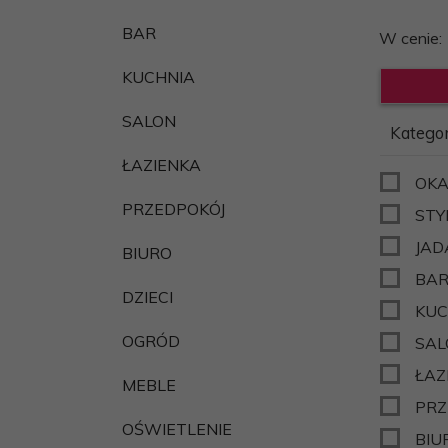
.pl
BAR
W cenie:
KUCHNIA
SALON
Kategor
ŁAZIENKA
OKAZ
PRZEDPOKÓJ
STY
JAD
BIURO
BA
DZIECI
KUC
OGRÓD
SAL
ŁAZ
MEBLE
PRZ
OŚWIETLENIE
BIU