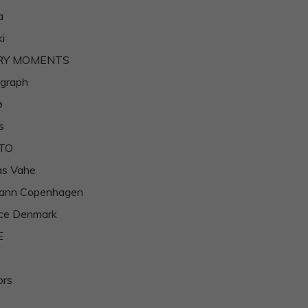
a
i
RY MOMENTS
graph
ø
s
TO
as Vahe
ann Copenhagen
ce Denmark
E
ors