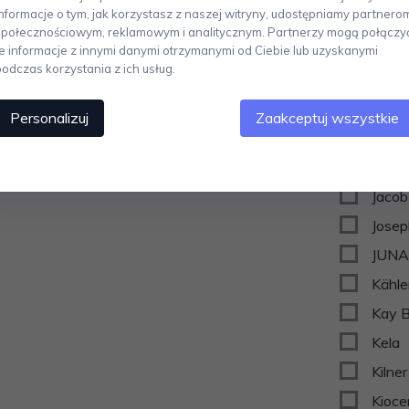
Informacje o tym, jak korzystasz z naszej witryny, udostępniamy partnero
House
społecznościowym, reklamowym i analitycznym. Partnerzy mogą połączy
Hübs
te informacje z innymi danymi otrzymanymi od Ciebie lub uzyskanymi
podczas korzystania z ich usług.
Hydro
ILLU
Personalizuj
Zaakceptuj wszystkie
IVV It
J-me
Jacob
Josep
JUN
Kähle
Kay 
Kela
Kilner
Kioce