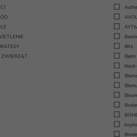
ECI
Authe
RÓD
AVO
LE
AYTM
IETLENIE
Bast
IKATESY
Bitz
 ZWIERZĄT
Bjørn
black
Bloms
Blom
Bloom
Bodu
BOHE
boyho
Brede