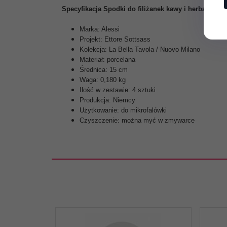
Specyfikacja Spodki do filiżanek kawy i herbaty La B
Marka: Alessi
Projekt: Ettore Sottsass
Kolekcja: La Bella Tavola / Nuovo Milano
Materiał: porcelana
Średnica: 15 cm
Waga: 0,180 kg
Ilość w zestawie: 4 sztuki
Produkcja: Niemcy
Użytkowanie: do mikrofalówki
Czyszczenie: można myć w zmywarce