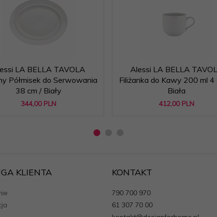
lessi LA BELLA TAVOLA
Alessi LA BELLA TAVO
y Półmisek do Serwowania
Filiżanka do Kawy 200 ml 4 S
38 cm / Biały
Biała
344,
00
PLN
412,
00
PLN
GA KLIENTA
KONTAKT
ie
790 700 970
cja
61 307 70 00