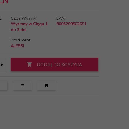
LN
y:
Czas Wysyłki:
EAN:
Wysłany w Ciągu 1
8003299502691
do 3 dni
Producent:
ALESSI
DODAJ DO KOSZYKA