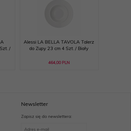
LA
Alessi LA BELLA TAVOLA Talerz
Alessi LA
zt. /
do Zupy 23 cm 4 Szt. / Biały
do Sa
464,
00
PLN
Newsletter
Zapisz się do newslettera: