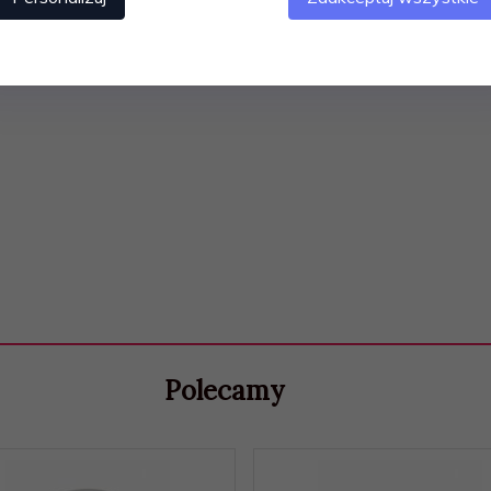
ella Tavola Alessi 4 sztuki
Polecamy