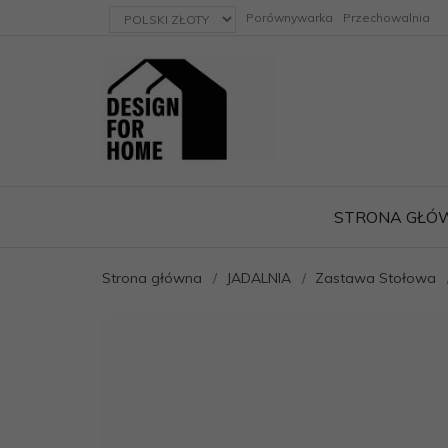
currency_h
Porównywarka
Przechowalnia
STRONA GŁÓ
Strona główna
JADALNIA
Zastawa Stołowa
ację