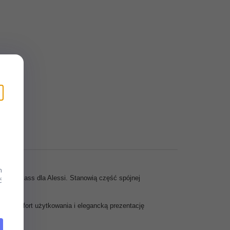
m
ore Sottsass
dla
Alessi
. Stanowią część spójnej
ć
jąc komfort użytkowania i elegancką prezentację
cji.