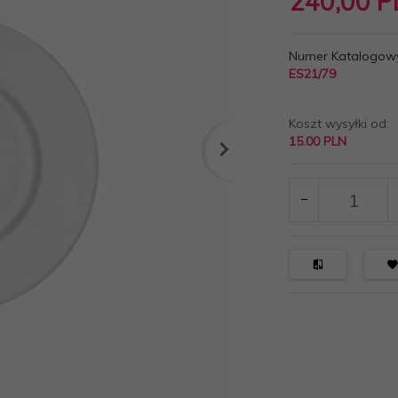
240,
00
P
Numer Katalogow
ES21/79
Koszt wysyłki od:
15.00 PLN