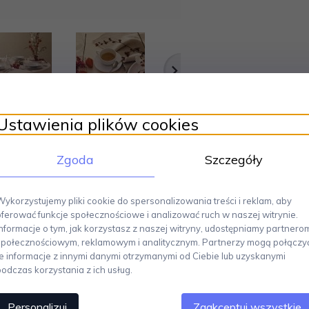
Ustawienia plików cookies
Zgoda
Szczegóły
Wykorzystujemy pliki cookie do spersonalizowania treści i reklam, aby
oferować funkcje społecznościowe i analizować ruch w naszej witrynie.
Informacje o tym, jak korzystasz z naszej witryny, udostępniamy partnero
essi – 4 sztuki
to eleganckie dopełnienie kolekcji zaprojektowanej przez
Ett
społecznościowym, reklamowym i analitycznym. Partnerzy mogą połączy
rmonijnie współgra z pozostałymi, budując wyjątkową estetykę serwowania.
te informacje z innymi danymi otrzymanymi od Ciebie lub uzyskanymi
podczas korzystania z ich usług.
ukowanej w Niemczech, łączą
minimalistyczną formę z trwałością
, zapewnia
e pasują zarówno do filiżanek kawowych, jak i herbacianych z tej samej kolek
Personalizuj
Zaakceptuj wszystkie