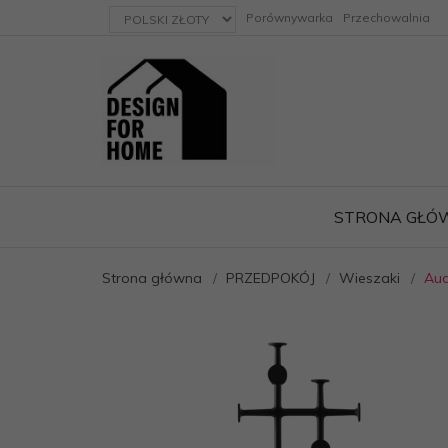
currency_h
Porównywarka
Przechowalnia
STRONA GŁÓ
Strona główna
PRZEDPOKÓJ
Wieszaki
Aud
ację