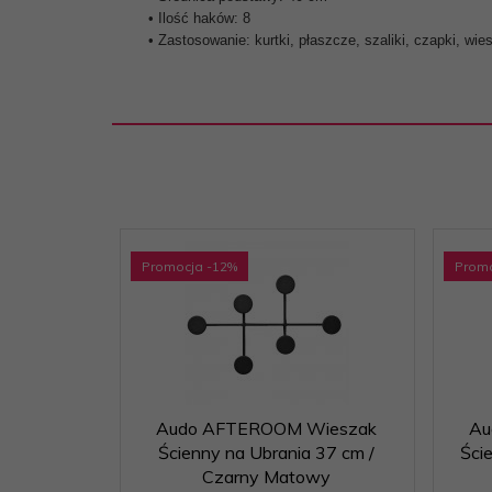
• Ilość haków: 8
• Zastosowanie: kurtki, płaszcze, szaliki, czapki, wie
Promocja
-12
%
Prom
Audo AFTEROOM Wieszak
Au
Ścienny na Ubrania 37 cm /
Ści
Czarny Matowy