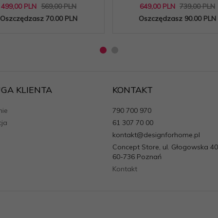
499,
00
PLN
569,00 PLN
649,
00
PLN
739,00 PLN
Oszczędzasz 70.00 PLN
Oszczędzasz 90.00 PLN
GA KLIENTA
KONTAKT
ie
790 700 970
cja
61 307 70 00
kontakt@designforhome.pl
Concept Store, ul. Głogowska 40
60-736 Poznań
Kontakt