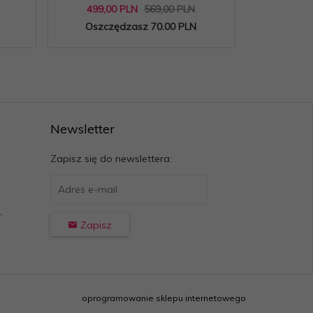
499,
00
PLN
569,00 PLN
279,
0
Oszczędzasz 70.00 PLN
Oszcz
Newsletter
Zapisz się do newslettera:
,
Zapisz
oprogramowanie sklepu internetowego