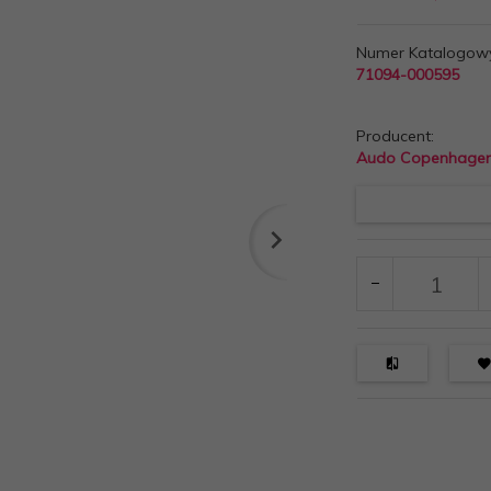
Numer Katalogow
71094-000595
Producent:
Audo Copenhage