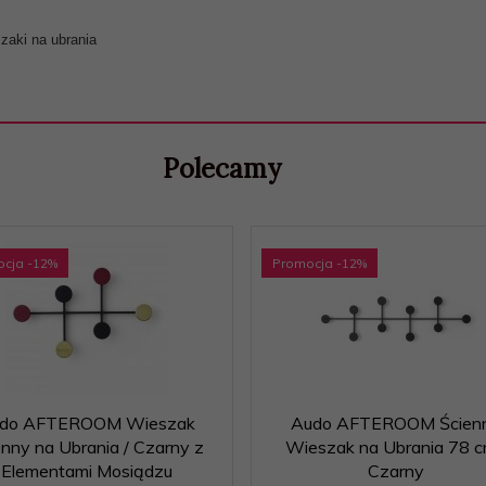
szaki na ubrania
Polecamy
ocja
-12
%
Promocja
-12
%
do AFTEROOM Wieszak
Audo AFTEROOM Ścien
enny na Ubrania / Czarny z
Wieszak na Ubrania 78 c
Elementami Mosiądzu
Czarny