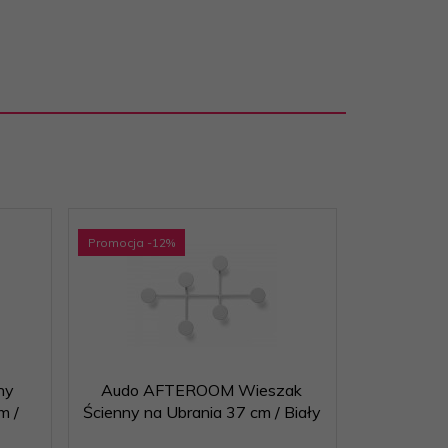
Promocja
-12
%
Promocja
-1
ny
Audo AFTEROOM Wieszak
Audo A
m /
Ścienny na Ubrania 37 cm / Biały
Śc