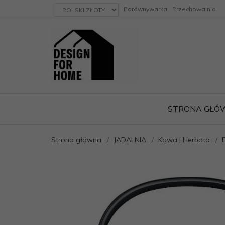
currency_h
Porównywarka
Przechowalnia
STRONA GŁÓ
Strona główna
JADALNIA
Kawa | Herbata
ację