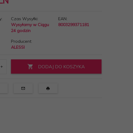
LN
y:
Czas Wysyłki:
EAN:
Wysyłamy w Ciągu
8003299371181
24 godzin
Producent:
ALESSI
DODAJ DO KOSZYKA