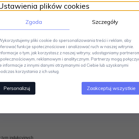
Ustawienia plików cookies
z dzbanka do parzenia herbaty i ziół liściastych
– dzięki zintegrowanemu 
o czyni go praktycznym wyborem do nowoczesnej kuchni. Forma inspirowana 
 i funkcję w jednym przedmiocie
, doskonale wpisując się w stylową codzi
Zgoda
Szczegóły
si
Wykorzystujemy pliki cookie do spersonalizowania treści i reklam, aby
oferować funkcje społecznościowe i analizować ruch w naszej witrynie.
Informacje o tym, jak korzystasz z naszej witryny, udostępniamy partnero
społecznościowym, reklamowym i analitycznym. Partnerzy mogą połączy
te informacje z innymi danymi otrzymanymi od Ciebie lub uzyskanymi
podczas korzystania z ich usług.
Personalizuj
Zaakceptuj wszystkie
 tym indukcyjnych