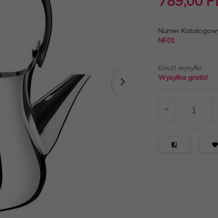
789,
00
P
Numer Katalogow
NF01
Koszt wysyłki:
Wysyłka gratis!