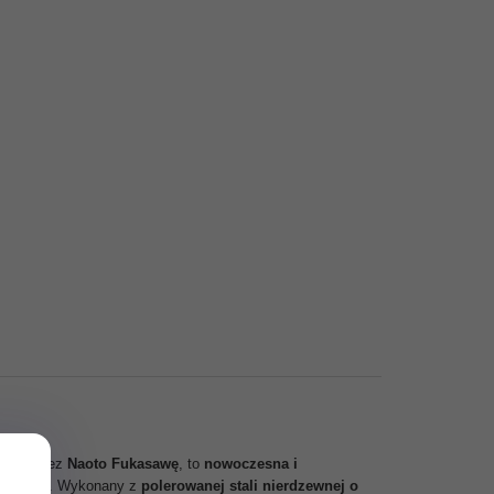
wany przez
Naoto Fukasawę
, to
nowoczesna i
j formie. Wykonany z
polerowanej stali nierdzewnej o