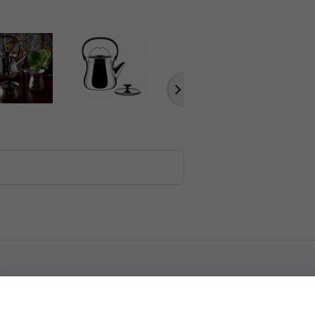
ł jej parzenia to
głęboko zakorzeniona tradycja
. Dzbanek CHA, zaprojekto
ego zaparzacza
, łącząca
estetykę i funkcjonalność
w wyjątkowo harmonijne