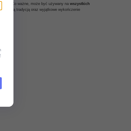
filtrowi. Co ważne, może być używany na
wszystkich
japońską tradycją oraz wyjątkowe wykończenie
enność.
m
ć