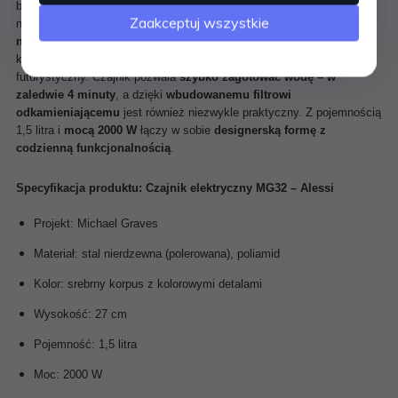
będącego pierwszym projektem Gravesa dla Alessi i jednym z
Zaakceptuj wszystkie
najbardziej rozpoznawalnych produktów marki.
Polerowana stal
nierdzewna
w połączeniu z kolorowymi detalami z poliamidu tworzy
kompozycję, która przyciąga wzrok i wpisuje się w styl retro-
futurystyczny. Czajnik pozwala
szybko zagotować wodę – w
zaledwie 4 minuty
, a dzięki
wbudowanemu filtrowi
odkamieniającemu
jest również niezwykle praktyczny. Z pojemnością
1,5 litra i
mocą 2000 W
łączy w sobie
designerską formę z
codzienną funkcjonalnością
.
Specyfikacja produktu: Czajnik elektryczny MG32 – Alessi
Projekt: Michael Graves
Materiał: stal nierdzewna (polerowana), poliamid
Kolor: srebrny korpus z kolorowymi detalami
Wysokość: 27 cm
Pojemność: 1,5 litra
Moc: 2000 W