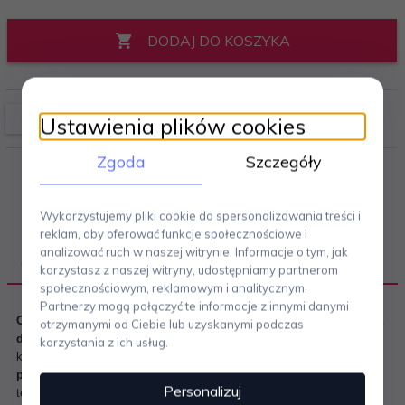
DODAJ DO KOSZYKA
Ustawienia plików cookies
Zgoda
Szczegóły
Wykorzystujemy pliki cookie do spersonalizowania treści i
reklam, aby oferować funkcje społecznościowe i
analizować ruch w naszej witrynie. Informacje o tym, jak
OPIS PRODUKTU
korzystasz z naszej witryny, udostępniamy partnerom
społecznościowym, reklamowym i analitycznym.
Partnerzy mogą połączyć te informacje z innymi danymi
Czajnik elektryczny MG32
, zaprojektowany przez
Michaela Gravesa
otrzymanymi od Ciebie lub uzyskanymi podczas
dla marki Alessi
, to klasyk współczesnego wzornictwa użytkowego,
korzystania z ich usług.
który
nawiązuje do estetyki lat 80. i 90.
– pełnej
postmodernistycznych odniesień i popkulturowej lekkości
. Model
Personalizuj
ten stanowi
elektryczną kontynuację kultowego czajnika 9093
,