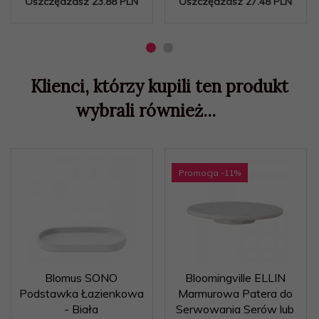
Oszczędzasz 23.88 PLN
Oszczędzasz 27.48 PLN
Klienci, którzy kupili ten produkt
wybrali również...
Promocja
-11
%
Blomus SONO
Bloomingville ELLIN
Podstawka Łazienkowa
Marmurowa Patera do
- Biała
Serwowania Serów lub