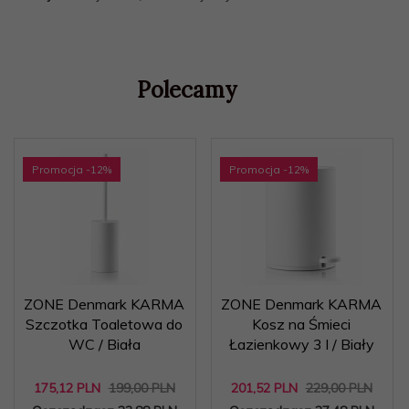
Polecamy
Promocja
-12
%
Promocja
-12
%
ZONE Denmark KARMA
ZONE Denmark KARMA
Szczotka Toaletowa do
Kosz na Śmieci
WC / Biała
Łazienkowy 3 l / Biały
175,
12
PLN
199,00 PLN
201,
52
PLN
229,00 PLN