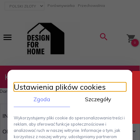
currency_h
Porównywarka
Przechowalnia
0
Kategorie
Ustawienia plików cookies
Danish Home Interior & Design
Zgoda
Szczegóły
INFORMACJE
Wykorzystujemy pliki cookie do spersonalizowania treści i
reklam, aby oferować funkcje społecznościowe i
analizować ruch w naszej witrynie. Informacje o tym, jak
OBSŁUGA KLIENTA
korzystasz z naszej witryny, udostępniamy partnerom