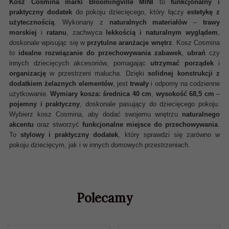
Kosz Cosmina marki Bloomingville MINI
to
funkcjonalny i
praktyczny dodatek
do pokoju dziecięcego, który łączy
estetykę z
użytecznością
. Wykonany z
naturalnych materiałów
–
trawy
morskiej
i
ratanu
, zachwyca
lekkością i naturalnym wyglądem
,
doskonale wpisując się w
przytulne aranżacje wnętrz
. Kosz Cosmina
to
idealne rozwiązanie do przechowywania zabawek
,
ubrań
czy
innych dziecięcych akcesoriów, pomagając
utrzymać porządek
i
organizację
w przestrzeni malucha. Dzięki
solidnej konstrukcji z
dodatkiem żelaznych elementów
, jest
trwały
i odporny na codzienne
użytkowanie.
Wymiary kosza:
średnica 40 cm
,
wysokość 68,5 cm
–
pojemny i praktyczny
, doskonale pasujący do dziecięcego pokoju.
Wybierz kosz Cosmina, aby dodać swojemu wnętrzu
naturalnego
akcentu
oraz stworzyć
funkcjonalne miejsce do przechowywania
.
To
stylowy i praktyczny dodatek
, który sprawdzi się zarówno w
pokoju dziecięcym, jak i w innych domowych przestrzeniach.
Polecamy