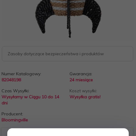
Zasoby dotyczące bezpieczeństwa i produktów
Numer Katalogowy:
Gwarancja:
82048198
24 miesiące
Czas Wysyłki:
Koszt wysyłki:
Wysyłamy w Ciągu 10 do 14
Wysyłka gratis!
dni
Producent:
Bloomingville
Bloomingville