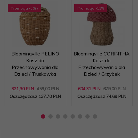
Promocja
-30
%
Promocja
-11
%
Bloomingville PELINO
Bloomingville CORINTHA
Kosz do
Kosz do
Przechowywania dla
Przechowywania dla
Dzieci / Truskawka
Dzieci / Grzybek
321,
30
PLN
459,00 PLN
604,
31
PLN
679,00 PLN
Oszczędzasz 137.70 PLN
Oszczędzasz 74.69 PLN