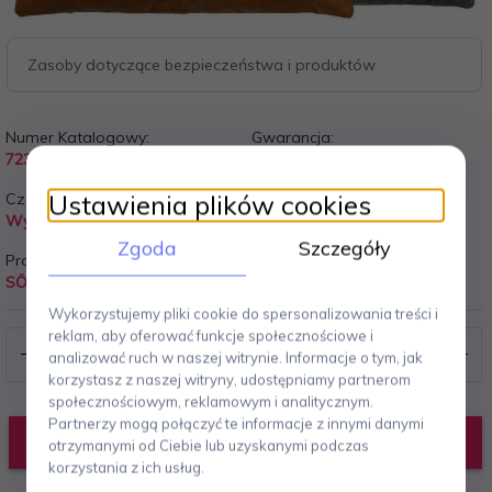
Zasoby dotyczące bezpieczeństwa i produktów
Numer Katalogowy:
Gwarancja:
723228
24 miesiące
Ustawienia plików cookies
Czas Wysyłki:
Koszt wysyłki:
Wysłany w Ciągu 24 godzin
Wysyłka gratis!
Zgoda
Szczegóły
Producent:
SÖDAHL
Wykorzystujemy pliki cookie do spersonalizowania treści i
reklam, aby oferować funkcje społecznościowe i
analizować ruch w naszej witrynie. Informacje o tym, jak
korzystasz z naszej witryny, udostępniamy partnerom
społecznościowym, reklamowym i analitycznym.
Partnerzy mogą połączyć te informacje z innymi danymi
DODAJ DO KOSZYKA
otrzymanymi od Ciebie lub uzyskanymi podczas
korzystania z ich usług.