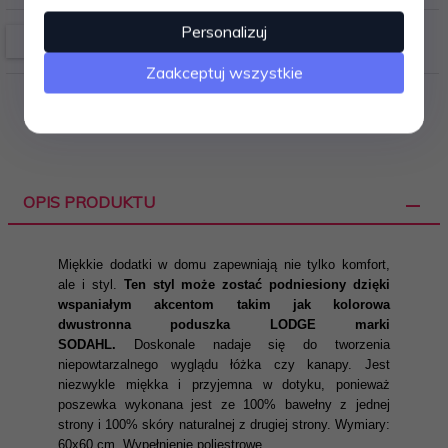
Personalizuj
Zaakceptuj wszystkie
OPIS PRODUKTU
Miękkie dodatki w domu zapewniają nie tylko komfort,
ale i styl.
Ten styl może zostać podniesiony dzięki
wspaniałym akcentom takim jak kolorowa
dwustronna poduszka LODGE marki
SODAHL.
Doskonale nadaje się do tworzenia
niepowtarzalnego wyglądu łóżka czy kanapy. Jest
niezwykle miękka i przyjemna w dotyku, ponieważ
poszewka wykonana jest ze 100% bawełny z jednej
strony i 100% skóry naturalnej z drugiej strony. Wymiary:
60x60 cm. Wypełnienie poliestrowe.