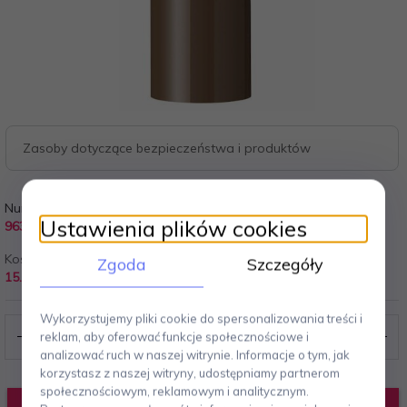
Zasoby dotyczące bezpieczeństwa i produktów
Numer Katalogowy:
Czas Wysyłki:
Ustawienia plików cookies
963
Zazwyczaj od 3 - 10 dni
Koszt wysyłki od:
Producent:
Zgoda
Szczegóły
15.00 PLN
Stelton
Wykorzystujemy pliki cookie do spersonalizowania treści i
reklam, aby oferować funkcje społecznościowe i
analizować ruch w naszej witrynie. Informacje o tym, jak
korzystasz z naszej witryny, udostępniamy partnerom
społecznościowym, reklamowym i analitycznym.