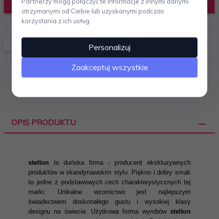
DODAJ DO KOSZYKA
Partnerzy mogą połączyć te informacje z innymi danymi
otrzymanymi od Ciebie lub uzyskanymi podczas
korzystania z ich usług.
Personalizuj
Zaakceptuj wszystkie
OPIS PRODUKTU
stelton
to duńska firma - producent ekskluzywnych
produktów w skandynawskim stylu. Piękno i dobry smak
to jedne z podstawowych cech charakterystycznych tej
marki. Unikalne wzornictwo jest najlepszym
świadectwem doskonałego gustu i wysokiej klasy
designu na świecie. Użytkowa forma wyrobów
stelton