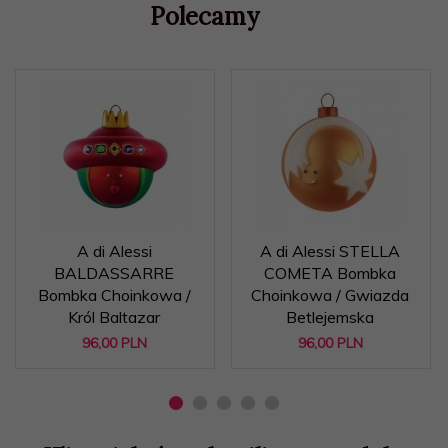
Polecamy
A di Alessi
A di Alessi STELLA
BALDASSARRE
COMETA Bombka
Bombka Choinkowa /
Choinkowa / Gwiazda
Król Baltazar
Betlejemska
96,
00
PLN
96,
00
PLN