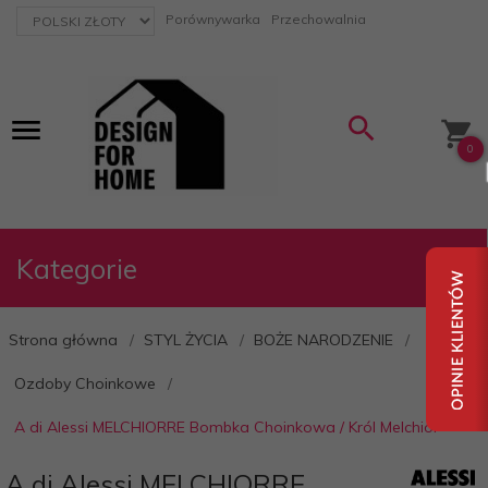
currency_h
Porównywarka
Przechowalnia
0
Kategorie
Strona główna
STYL ŻYCIA
BOŻE NARODZENIE
Ozdoby Choinkowe
A di Alessi MELCHIORRE Bombka Choinkowa / Król Melchior
A di Alessi MELCHIORRE