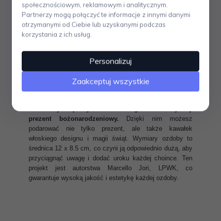
i niezwykłego designu
. Każda z tych wyjątkowych
społecznościowym, reklamowym i analitycznym.
ozdób jest wykonana z dbałością o każdy detal, a
Partnerzy mogą połączyć te informacje z innymi danymi
dmuchane szkło oraz ręczna dekoracja sprawiają, że są
otrzymanymi od Ciebie lub uzyskanymi podczas
one wyjątkowym urozmaiceniem świątecznej atmosfery.
korzystania z ich usług.
Bąbka, który znajdziesz w tej kolekcji, to oryginalna
alternatywa dla tradycyjnych ozdób choinkowych.
Jego delikatna, ręcznie dekorowana powierzchnia
Personalizuj
zachwyca swoją finezją i dbałością o szczegóły. To nie
tylko dekoracja, to prawdziwe dzieło sztuki.
Ozdoby są
Zaakceptuj wszystkie
starannie pakowane w ozdobne pudełko, co sprawia,
że są nie tylko piękną ozdobą choinki, ale także
doskonałym pomysłem na elegancki i stylowy
prezent bożonarodzeniowy.
Dzięki nim możesz
podarować nie tylko prezent, ale także kawałek
włoskiego designu i magii świąt. Wymiary ozdoby to
średnica 12 x 8.5 cm, co czyni ją odpowiednio dużą, aby
przyciągnąć uwagę i dodać uroku każdej choince. Ten
projekt jest autorstwa Marcello Jori, LPWK, co
gwarantuje wysoką jakość i estetykę każdej ozdoby.