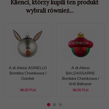
Klienci, którzy kupili ten produkt
wybrali również...
A di Alessi ASINELLO
A di Alessi
Bombka Choinkowa /
BALDASSARRE
Osiołek
Bombka Choinkowa /
Król Baltazar
96,
00
PLN
96,
00
PLN