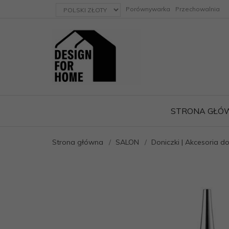
currency_h
Porównywarka
Przechowalnia
STRONA GŁÓ
Strona główna
SALON
Doniczki | Akcesoria 
ację