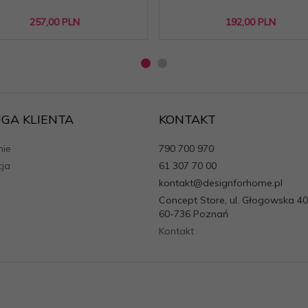
257,
00
PLN
192,
00
PLN
GA KLIENTA
KONTAKT
ie
790 700 970
cja
61 307 70 00
kontakt@designforhome.pl
Concept Store, ul. Głogowska 40
60-736 Poznań
Kontakt