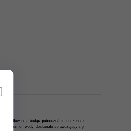
odę podlewania, będąc jednocześnie doskonale
lity strumień wody, doskonale sprawdzający się