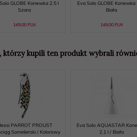
Solo GLOBE Konewka 2,5 l
Eva Solo GLOBE Konewka 2
Szara
Biała
149,
00
PLN
149,
00
PLN
, którzy kupili ten produkt wybrali równie
lessi PARROT PROUST
Eva Solo AQUASTAR Kon
ciąg Somelierski / Kolorowy
2,1 l / Biała