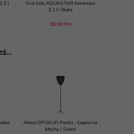
,5 l
Eva Solo AQUASTAR Konewka
2,1 l / Biała
192,
00
PLN
ż...
ewka
Alessi DR.SKUD Packa - Łapka na
A di Aless
Muchy / Szara
Figurk