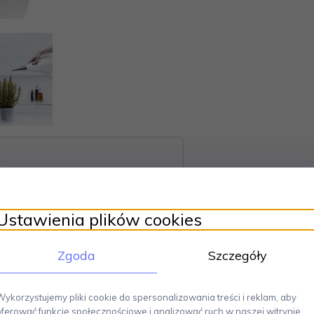
Ustawienia plików cookies
Zgoda
Szczegóły
ojekt marki Eva Solo. Wkomponowany uchwyt ułatwia przenoszenie i wyg
Wykorzystujemy pliki cookie do spersonalizowania treści i reklam, aby
omowanego tworzywa został wykonany w taki sposób, aby dawał wąski i jedno
oferować funkcje społecznościowe i analizować ruch w naszej witrynie.