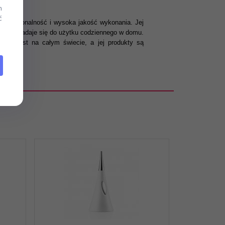
l.
m
ć
 funkcjonalność i wysoka jakość wykonania. Jej
, który nadaje się do użytku codziennego w domu.
znana jest na całym świecie, a jej produkty są