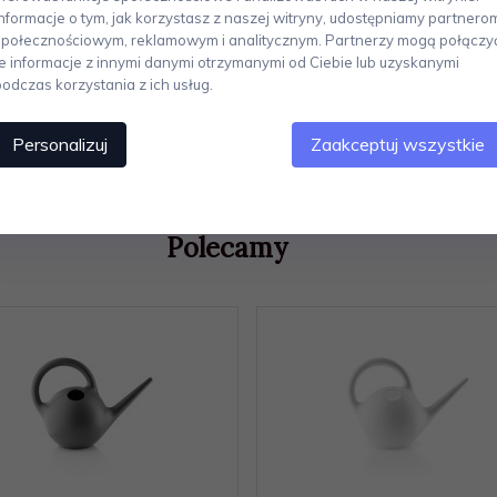
orzywo sztuczne. Wymiary: wysokość 42 cm, średnica 17 cm, pojemność 2.1 
Informacje o tym, jak korzystasz z naszej witryny, udostępniamy partnero
społecznościowym, reklamowym i analitycznym. Partnerzy mogą połączy
ynawski design.
Produkty sygnowane tą marką cechuje estetyczny wygląd,
te informacje z innymi danymi otrzymanymi od Ciebie lub uzyskanymi
stąpił na początku lat 50-tych XX wieku. Produkty Eva Solo to duński design
podczas korzystania z ich usług.
unkcjonalności to cechy charakterystyczne produktów w kolekcji. Marka 
kich.
Personalizuj
Zaakceptuj wszystkie
Polecamy