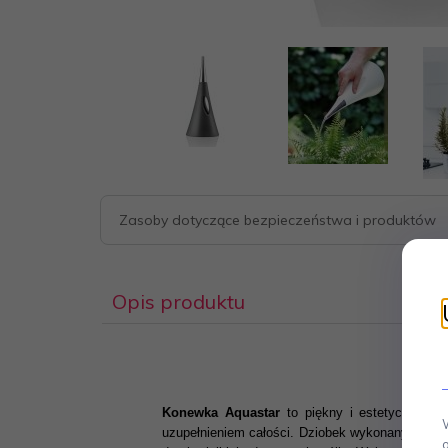
Zasoby dotyczące bezpieczeństwa i produktów
Opis produktu
Konewka Aquastar
to piękny i estetyczny pr
uzupełnieniem całości. Dziobek wykonany z chr