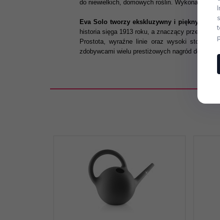
do niewielkich, domowych roślin. Wykonanie: tw
Eva Solo tworzy ekskluzywny i piękny skand
historia sięga 1913 roku, a znaczący przełom na
Prostota, wyraźne linie oraz wysoki stopień f
zdobywcami wielu prestiżowych nagród designers