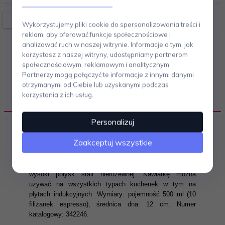
Wykorzystujemy pliki cookie do spersonalizowania treści i
reklam, aby oferować funkcje społecznościowe i
analizować ruch w naszej witrynie. Informacje o tym, jak
korzystasz z naszej witryny, udostępniamy partnerom
społecznościowym, reklamowym i analitycznym.
Partnerzy mogą połączyć te informacje z innymi danymi
otrzymanymi od Ciebie lub uzyskanymi podczas
korzystania z ich usług.
OPIS PRODUKTU
Personalizuj
Zaakceptuj wszystkie
Kawiarka ciśnieniowa AIDA niemieckiej marki CILIO
to doskonała jakość wykonania i nowoczesne
wzornictwo. Całość została wykonana z polerowanej na
wysoki połysk stali nierdzewnej. Kawiarkę można
używać na wszystkich typach kuchenek w tym na
płytach indukcyjnych. Wymiary: pojemność 500 ml (10
filiżanek espresso), średnica dna: 12 cm. Numer
katalogowy: 342246.