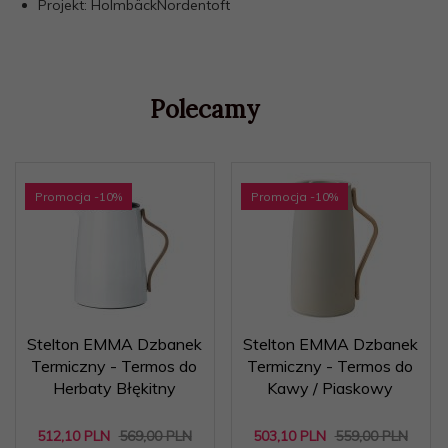
Projekt: HolmbäckNordentoft
Polecamy
Promocja
-10
%
Promocja
-10
%
Stelton EMMA Dzbanek
Stelton EMMA Dzbanek
Termiczny - Termos do
Termiczny - Termos do
Herbaty Błękitny
Kawy / Piaskowy
512,
10
PLN
569,00 PLN
503,
10
PLN
559,00 PLN