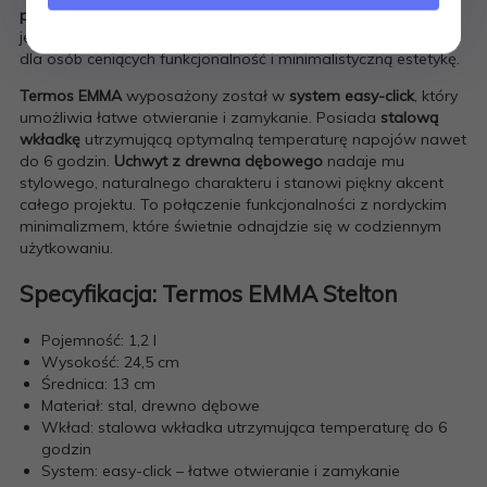
porcelanę
, a jej prostota i surowy, nordycki charakter nadają
jej ponadczasowej elegancji. Kolekcja EMMA to idealny wybór
dla osób ceniących funkcjonalność i minimalistyczną estetykę.
Termos EMMA
wyposażony został w
system easy-click
, który
umożliwia łatwe otwieranie i zamykanie. Posiada
stalową
wkładkę
utrzymującą optymalną temperaturę napojów nawet
do 6 godzin.
Uchwyt z drewna dębowego
nadaje mu
stylowego, naturalnego charakteru i stanowi piękny akcent
całego projektu. To połączenie funkcjonalności z nordyckim
minimalizmem, które świetnie odnajdzie się w codziennym
użytkowaniu.
Specyfikacja: Termos EMMA Stelton
Pojemność: 1,2 l
Wysokość: 24,5 cm
Średnica: 13 cm
Materiał: stal, drewno dębowe
Wkład: stalowa wkładka utrzymująca temperaturę do 6
godzin
System: easy-click – łatwe otwieranie i zamykanie