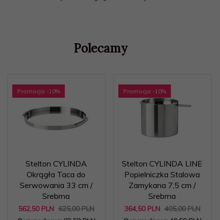
Polecamy
Promocja
-10
%
Promocja
-10
%
Stelton CYLINDA
Stelton CYLINDA LINE
Okrągła Taca do
Popielniczka Stalowa
Serwowania 33 cm /
Zamykana 7,5 cm /
Srebrna
Srebrna
562,
50
PLN
625,00 PLN
364,
50
PLN
405,00 PLN