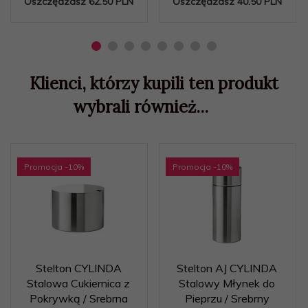
Oszczędzasz 62.50 PLN
Oszczędzasz 40.50 PLN
Klienci, którzy kupili ten produkt
wybrali również...
Promocja
-10
%
Promocja
-10
%
Stelton CYLINDA
Stelton AJ CYLINDA
Stalowa Cukiernica z
Stalowy Młynek do
Pokrywką / Srebrna
Pieprzu / Srebrny