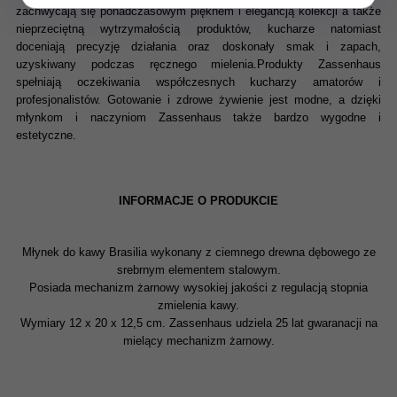
zachwycają się ponadczasowym pięknem i elegancją kolekcji a także
nieprzeciętną wytrzymałością produktów, kucharze natomiast
doceniają precyzję działania oraz doskonały smak i zapach,
uzyskiwany podczas ręcznego mielenia.Produkty Zassenhaus
spełniają oczekiwania współczesnych kucharzy amatorów i
profesjonalistów. Gotowanie i zdrowe żywienie jest modne, a dzięki
młynkom i naczyniom Zassenhaus także bardzo wygodne i
estetyczne.
INFORMACJE O PRODUKCIE
Młynek do kawy Brasilia wykonany z ciemnego drewna dębowego ze
srebrnym elementem stalowym.
Posiada mechanizm żarnowy wysokiej jakości z regulacją stopnia
zmielenia kawy.
Wymiary 12 x 20 x 12,5 cm. Zassenhaus udziela 25 lat gwaranacji na
mielący mechanizm żarnowy.