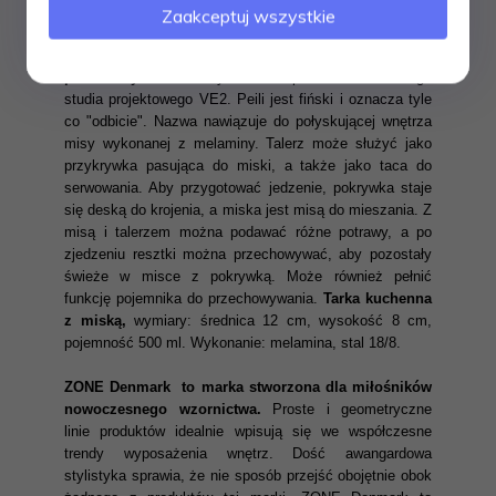
Zaakceptuj wszystkie
Seria Peili by Zone Denmark to reinterpretacja misy i
talerza 3w1 do przygotowywania, serwowania i
przechowywania.
Pomysł na Peili pochodzi z duńskiego
studia projektowego VE2. Peili jest fiński i oznacza tyle
co "odbicie". Nazwa nawiązuje do połyskującej wnętrza
misy wykonanej z melaminy. Talerz może służyć jako
przykrywka pasująca do miski, a także jako taca do
serwowania. Aby przygotować jedzenie, pokrywka staje
się deską do krojenia, a miska jest misą do mieszania. Z
misą i talerzem można podawać różne potrawy, a po
zjedzeniu resztki można przechowywać, aby pozostały
świeże w misce z pokrywką. Może również pełnić
funkcję pojemnika do przechowywania.
Tarka kuchenna
z miską,
wymiary: średnica 12 cm, wysokość 8 cm,
pojemność 500 ml. Wykonanie: melamina, stal 18/8.
ZONE Denmark to marka stworzona dla miłośników
nowoczesnego wzornictwa.
Proste i geometryczne
linie produktów idealnie wpisują się we współczesne
trendy wyposażenia wnętrz. Dość awangardowa
stylistyka sprawia, że nie sposób przejść obojętnie obok