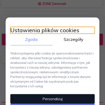
ZONE Denmark
Ustawienia plików cookies
Zgoda
Szczegóły
DODAJ DO KOSZYKA
Wykorzystujemy pliki cookie do spersonalizowania treści i
reklam, aby oferować funkcje społecznościowe i
analizować ruch w naszej witrynie. Informacje o tym, jak
korzystasz z naszej witryny, udostępniamy partnerom
społecznościowym, reklamowym i analitycznym.
Partnerzy mogą połączyć te informacje z innymi danymi
otrzymanymi od Ciebie lub uzyskanymi podczas
korzystania z ich usług.
OPIS PRODUKTU
Personalizuj