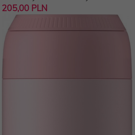
205,
00
PLN