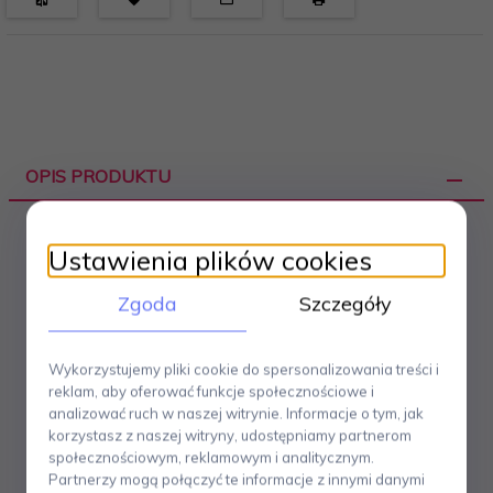
OPIS PRODUKTU
Ustawienia plików cookies
Wazon do kwiatów Philippi DECADE
to niebanalna i
dość awangardowa forma. Znajdujące się w nim kwiaty
Zgoda
Szczegóły
sprawiają wrażenie jakby unosiły się nieco nad ziemią.
Eliptyczny kształt sprawi, że wazon doskonale odnajdzie
się wszędzie tam gdzie ilość miejsca jest ograniczona.
Wykorzystujemy pliki cookie do spersonalizowania treści i
Projekt: FLIP Design. Wykonanie: szkło, aluminium.
reklam, aby oferować funkcje społecznościowe i
Wymiary: wysokość 30 cm. Numer katalogowy: 123053
analizować ruch w naszej witrynie. Informacje o tym, jak
korzystasz z naszej witryny, udostępniamy partnerom
Philippi to marka której synoninem są bez wątpienia
społecznościowym, reklamowym i analitycznym.
styl i elegancja.
Inspiracją jej twórcy - Jana Philippiego
Partnerzy mogą połączyć te informacje z innymi danymi
były liczne podróże po różnych zakątpach świata.