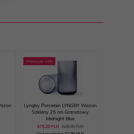
Promocja
-10
%
Promocja
-1
Wazon
Lyngby Porcelain LYNGBY Wazon
Lyngby Po
Szklany 25 cm Granatowy
Szklany 
Midnight Blue
475,
20
PLN
528,00 PLN
215,
1