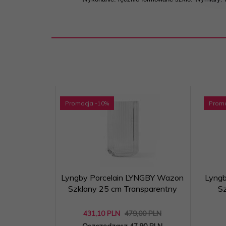
Promocja
-10
%
Prom
Lyngby Porcelain LYNGBY Wazon
Lyngb
Szklany 25 cm Transparentny
S
431,
10
PLN
479,00 PLN