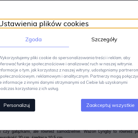
Ustawienia plików cookies
Zgoda
Szczegóły
Wykorzystujemy pliki cookie do spersonalizowania treści i reklam, aby
oferować funkcje społecznościowe i analizować ruch w naszej witrynie.
Informacje o tym, jak korzystasz z naszej witryny, udostępniamy partnero
społecznościowym, reklamowym i analitycznym. Partnerzy mogą połączy
te informacje z innymi danymi otrzymanymi od Ciebie lub uzyskanymi
podczas korzystania z ich usług.
Personalizuj
Zaakceptuj wszystkie
 fabrykę Lyngby w oryginale został zaprojektowany w 1936 roku.
Jeg
 Lyngby jest dziś ceniony przez miłośników projektowania i kolekcjoneró
 wznowiła produkcję tego popularnego modelu.
Robi to z najwyższą stara
yginalną specyfikacją.
Lyngby stanie się bez wątpienia bardzo pięknym a
ami czy gałązkami, ale również samodzielnie. Wazon Lyngby to również
wysokość 20 cm, średnica 10.5 cm.