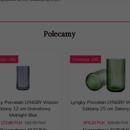
Polecamy
ocja
-10
%
Promocja
-10
%
y Porcelain LYNGBY Wazon
Lyngby Porcelain LYNGBY 
zklany 12 cm Granatowy
Szklany 25 cm Zielony
Midnight Blue
172,
80
PLN
192,00 PLN
475,
20
PLN
528,00 PLN