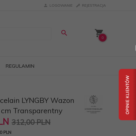
LOGOWANIE
REJESTRACJA
0
REGULAMIN
rcelain LYNGBY Wazon
 cm Transparentny
LN
312,00 PLN
0 PLN