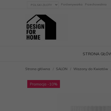
currency_h
Porównywarka
Przechowalnia
STRONA GŁÓ
Strona główna
SALON
Wazony do Kwiatów
ację
Promocja
-10
%