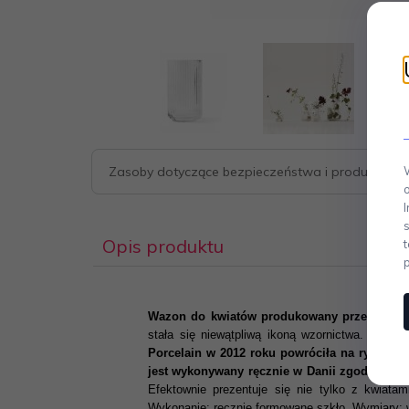
Zasoby dotyczące bezpieczeństwa i produktów
Opis produktu
Wazon do kwiatów produkowany przez duńską
stała się niewątpliwą ikoną wzornictwa. Wazon
Porcelain w 2012 roku powróciła na rynek i
jest wykonywany ręcznie w Danii zgodnie z or
Efektownie prezentuje się nie tylko z kwiat
Wykonanie: ręcznie formowane szkło. Wymiary: 