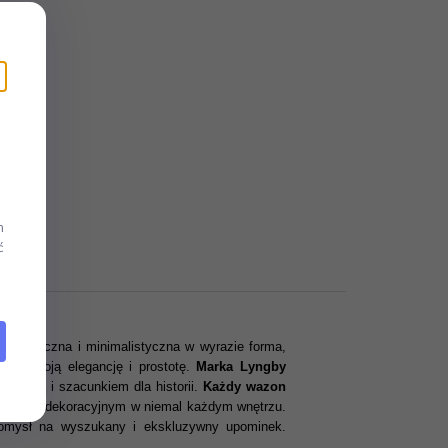
m
ć
o klasyczna i minimalistyczna w wyrazie forma,
w za swoją elegancję i prostotę.
Marka Lyngby
nnością i szacunkiem dla historii.
Każdy wazon
kcentem dekoracyjnym w niemal każdym wnętrzu.
 pomysł na wyszukany i ekskluzywny upominek.