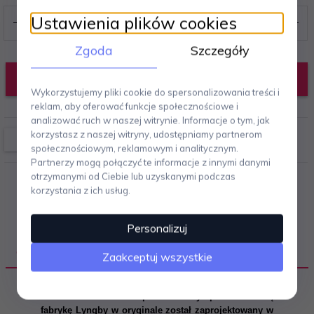
Ustawienia plików cookies
Zgoda
Szczegóły
DODAJ DO KOSZYKA
Wykorzystujemy pliki cookie do spersonalizowania treści i
reklam, aby oferować funkcje społecznościowe i
analizować ruch w naszej witrynie. Informacje o tym, jak
korzystasz z naszej witryny, udostępniamy partnerom
społecznościowym, reklamowym i analitycznym.
Partnerzy mogą połączyć te informacje z innymi danymi
otrzymanymi od Ciebie lub uzyskanymi podczas
korzystania z ich usług.
Personalizuj
OPIS PRODUKTU
Zaakceptuj wszystkie
Wazon do kwiatów produkowany przez duńską
fabrykę Lyngby w oryginale został zaprojektowany w