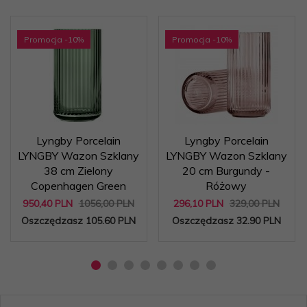
Promocja
-10
%
Promocja
-10
%
Lyngby Porcelain
Lyngby Porcelain
LYNGBY Wazon Szklany
LYNGBY Wazon Szklany
38 cm Zielony
20 cm Burgundy -
Copenhagen Green
Różowy
950,
40
PLN
1056,00 PLN
296,
10
PLN
329,00 PLN
Oszczędzasz 105.60 PLN
Oszczędzasz 32.90 PLN