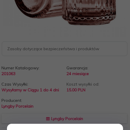
Zasoby dotyczące bezpieczeństwa i produktów
Numer Katalogowy:
Gwarancja:
201063
24 miesiące
Czas Wysyłki:
Koszt wysyłki od:
Wysyłamy w Ciągu 1 do 4 dni
15.00 PLN
Producent:
Lyngby Porcelain
Lyngby Porcelain