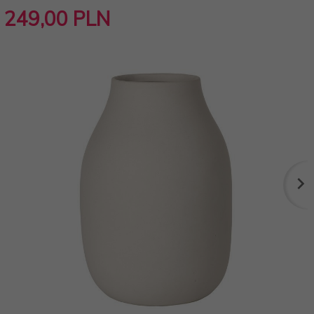
249,
00
PLN