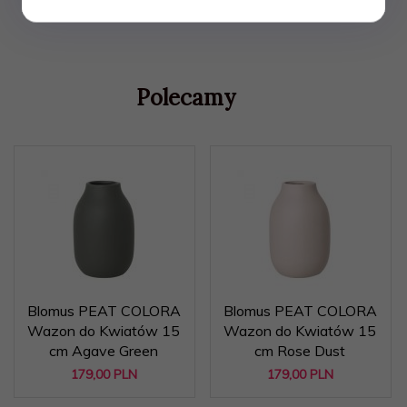
Polecamy
Blomus PEAT COLORA
Blomus PEAT COLORA
Wazon do Kwiatów 15
Wazon do Kwiatów 15
cm Agave Green
cm Rose Dust
179,
00
PLN
179,
00
PLN