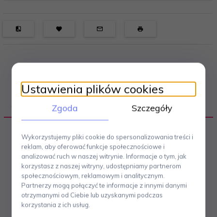
Ustawienia plików cookies
OPIS PRODUKTU
Zgoda
Szczegóły
Wykorzystujemy pliki cookie do spersonalizowania treści i
reklam, aby oferować funkcje społecznościowe i
Czajnik Cilio CLASSICO
wykonany został z
analizować ruch w naszej witrynie. Informacje o tym, jak
polerowanej na wysoki połysk stali nierdzewnej. Uchwyt
korzystasz z naszej witryny, udostępniamy partnerom
wykonano z tworzywa odpornego na wysokie
społecznościowym, reklamowym i analitycznym.
temperatury, dzięki czemu bez obaw można chwycić
Partnerzy mogą połączyć te informacje z innymi danymi
czajnik w którym zagotowała się woda. Przystosowany
otrzymanymi od Ciebie lub uzyskanymi podczas
do używania na wszystkich typach kuchenek, w tym na
korzystania z ich usług.
płytach indukcyjnych. Wymiary: pojemność 2.5 l,
średnica 17 cm, wysokość 24.5 cm.