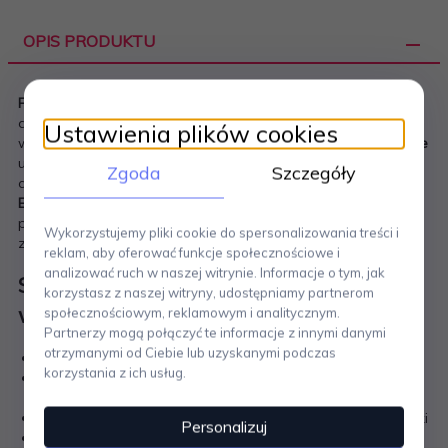
OPIS PRODUKTU
Funkcjonalna obieraczka do owoców i warzyw Global
dorównuje znakomitym nożom tej marki zarówno pod
Ustawienia plików cookies
względem ostrości, jak i eleganckiego designu.
Gładkie ostrze
umożliwia równe i wyjątkowo cienkie ścinanie skórki, dzięki
Zgoda
Szczegóły
czemu produkty zachowują więcej wartości odżywczych.
Ergonomiczna rękojeść
minimalizuje zmęczenie dłoni
podczas dłuższej pracy, a idealne wyważenie narzędzia
Wykorzystujemy pliki cookie do spersonalizowania treści i
zapewnia skuteczność i pełną kontrolę nad obieraniem.
reklam, aby oferować funkcje społecznościowe i
analizować ruch w naszej witrynie. Informacje o tym, jak
Specyfikacja: Obieraczka do owoców i
korzystasz z naszej witryny, udostępniamy partnerom
warzyw Global
społecznościowym, reklamowym i analitycznym.
Partnerzy mogą połączyć te informacje z innymi danymi
otrzymanymi od Ciebie lub uzyskanymi podczas
Długość ostrza: 5 cm
korzystania z ich usług.
Materiał: najwyższej jakości stal nierdzewna, satynowe
wykończenie
Ostrze: gładkie, do precyzyjnego i cienkiego ścinania skórki
Personalizuj
Ergonomiczna, wygodna rękojeść