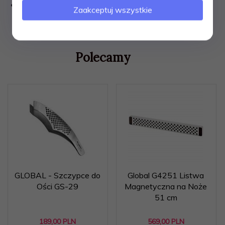
Wyważona konstrukcja zapewniająca pełną kontrolę
Zaakceptuj wszystkie
Polecamy
GLOBAL - Szczypce do
Global G4251 Listwa
Ości GS-29
Magnetyczna na Noże
51 cm
189,
00
PLN
569,
00
PLN