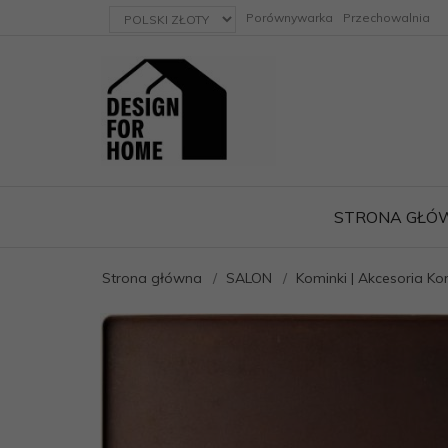
currency_h
Porównywarka
Przechowalnia
STRONA GŁÓ
Strona główna
SALON
Kominki | Akcesoria K
ację