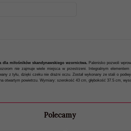
ka dla miłośników skandynawskiego wzornictwa.
Palenisko pozwoli wprow
pozorom nie zajmuje wiele miejsca w przestrzeni. Integralnym elementem
wany z tyłu, dzięki czeku nie drażni oczu. Został wykonany ze stali o podw
k na otwartym powietrzu. Wymiary: szerokość 43 cm, głębokość 37.5 cm, wy
Polecamy