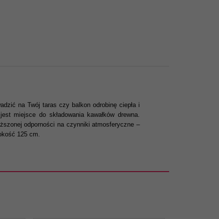
adzić na Twój taras czy balkon odrobinę ciepła i
 jest miejsce do składowania kawałków drewna.
yższonej odporności na czynniki atmosferyczne –
sokość 125 cm.