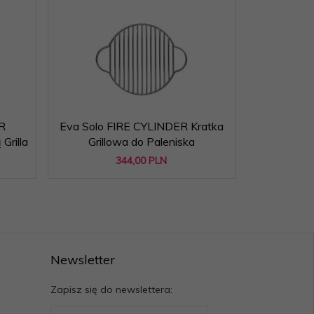
R
Eva Solo FIRE CYLINDER Kratka
Eva Solo F
Grilla
Grillowa do Paleniska
Grill Węg
344,
00
PLN
Newsletter
Zapisz się do newslettera: