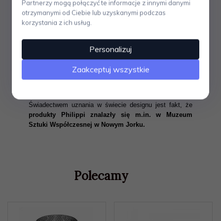
Partnerzy mogą połączyć te informacje z innymi danymi
były liczne podróże po różnych zakątpach świata.
otrzymanymi od Ciebie lub uzyskanymi podczas
Czerpał z nich wizje i pomysły, które później wykorzystał
korzystania z ich usług.
w swoich projektach. Philippi to nie tylko bogata oferta
akcesoriów do domu, ale także upominków i dodatków
biznesowych oraz intrygujących gadżetów dla najbardziej
Personalizuj
wymagających i poszukujących oryginalnych rozwiązań
osób.
Dla tej niemieckiej marki pracują najlepsi
Zaakceptuj wszystkie
designerzy,
którzy wykorzystując wyłącznie wysokiej
jakości materiały tworzą produkty, które bez wątpienia
zachwycają formą i urzekają swoim pięknem.
Świadectwem uznania w świecie designu jest fakt, że
produkty Philippi znalazły się m.in. w Muzeum
Sztuki Współczesnej w Nowym Jorku.
Polecamy