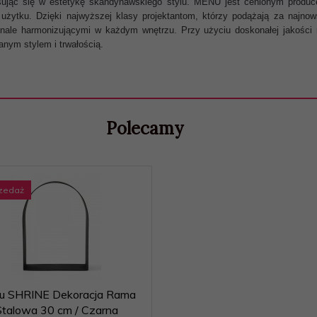
sując się w estetykę skandynawskiego stylu. MENU jest cenionym produc
użytku. Dzięki najwyższej klasy projektantom, którzy podążają za najnows
nale harmonizującymi w każdym wnętrzu. Przy użyciu doskonałej jakości ma
nym stylem i trwałością.
Polecamy
zedaż
u SHRINE Dekoracja Rama
Stalowa 30 cm / Czarna