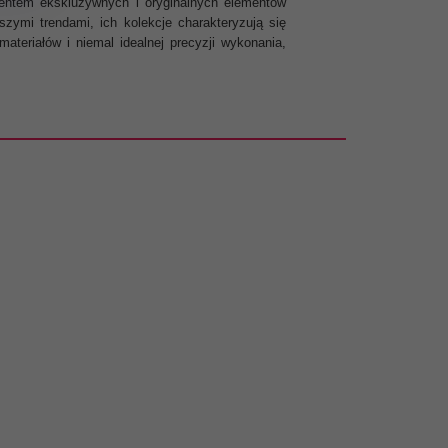
entem ekskluzywnych i oryginalnych elementów
zymi trendami, ich kolekcje charakteryzują się
teriałów i niemal idealnej precyzji wykonania,