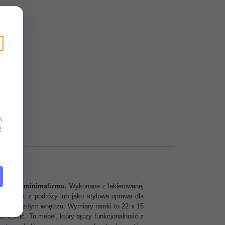
m
ć
wskiego minimalizmu.
Wykonana z lakierowanej
pamiątek z podróży lub jako stylowa oprawa dla
kiem w każdym wnętrzu. Wymiary ramki to 22 x 15
umieścić. To mebel, który łączy funkcjonalność z