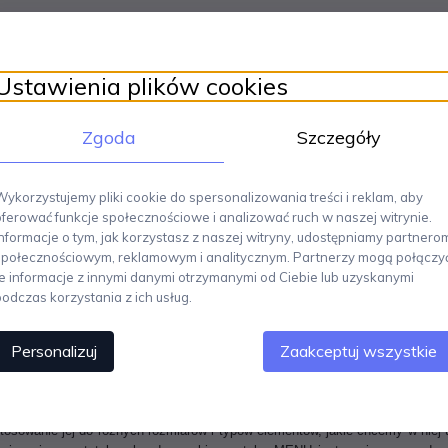
Ustawienia plików cookies
Zgoda
Szczegóły
Wykorzystujemy pliki cookie do spersonalizowania treści i reklam, aby
oferować funkcje społecznościowe i analizować ruch w naszej witrynie.
Informacje o tym, jak korzystasz z naszej witryny, udostępniamy partnero
społecznościowym, reklamowym i analitycznym. Partnerzy mogą połączy
te informacje z innymi danymi otrzymanymi od Ciebie lub uzyskanymi
podczas korzystania z ich usług.
Personalizuj
Zaakceptuj wszystkie
przez Note Design Studio, doskonale odzwierciedla esencję skandyna
ie, co czyni ją idealnym elementem dekoracyjnym do eksponowania zdjęć, 
e od tego, w jaki sposób zostanie użyta, ta ramka będzie efektownym dodat
osowanie jej do różnych rozmiarów i typów elementów, jakie chcemy w niej 