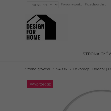
currency_h
Porównywarka
Przechowalnia
STRONA GŁÓ
Strona główna
SALON
Dekoracje | Dodatki | 
ację
Wyprzedaż