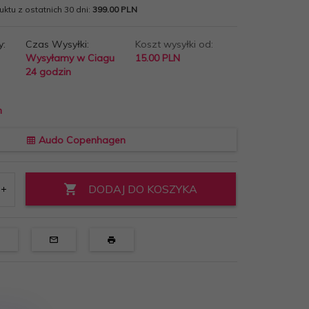
ktu z ostatnich 30 dni:
399.00 PLN
y:
Czas Wysyłki:
Koszt wysyłki od:
Wysyłamy w Ciagu
15.00 PLN
24 godzin
n
Audo Copenhagen
DODAJ DO KOSZYKA