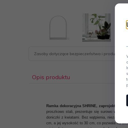
Zasoby dotyczące bezpieczeństwa i produktów
Opis produktu
Ramka dekoracyjna SHRINE, zaprojektowana 
proszkowo stali, prezentuje się surowo w form
doniczki z kwiatami. Bez wątpienia, niezależni
cm, a jej wysokość to 30 cm, co pozwala na dost