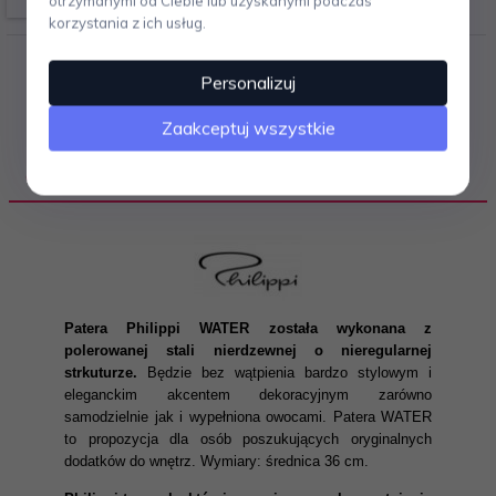
otrzymanymi od Ciebie lub uzyskanymi podczas
korzystania z ich usług.
Personalizuj
Zaakceptuj wszystkie
OPIS PRODUKTU
Patera Philippi WATER została wykonana z
polerowanej stali nierdzewnej o nieregularnej
strkuturze.
Będzie bez wątpienia bardzo stylowym i
eleganckim akcentem dekoracyjnym zarówno
samodzielnie jak i wypełniona owocami. Patera WATER
to propozycja dla osób poszukujących oryginalnych
dodatków do wnętrz. Wymiary: średnica 36 cm.