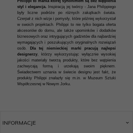
Philippi to marka której synonimem są bez wątpienia
styl i elegancja.
Inspiracją jej twórcy - Jana Philippiego
były liczne podróże po różnych zakątkach świata.
Czerpał z nich wizje i pomysły, które później wykorzystał
w swoich projektach. Philippi to nie tylko bogata oferta
akcesoriów do domu, ale także upominków i dodatków
biznesowych oraz intrygujących gadżetów dla najbardziej
wymagających i poszukujących oryginalnych rozwiązań
osób.
Dla tej niemieckiej marki pracują najlepsi
designerzy
, którzy wykorzystując wyłącznie wysokiej
jakości materiały tworzą produkty, które bez wątpienia
zachwycają formą i urzekają swoim pięknem.
Świadectwem uznania w świecie designu jest fakt, że
produkty Philippi znalazły się m.in. w Muzeum Sztuki
Współczesnej w Nowym Jorku.
INFORMACJE