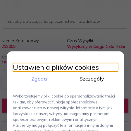
Zasoby dotyczące bezpieczeństwa i produktów
Numer Katalogowy:
Czas Wysyłki:
212002
Wysyłamy w Ciągu 1 do 4 dni
Koszt wysyłki od:
Producent:
15.00 PLN
Philippi
Ustawienia plików cookies
Zgoda
Szczegóły
Wykorzystujemy pliki cookie do spersonalizowania treści i
reklam, aby oferować funkcje społecznościowe i
DODAJ DO KOSZYKA
analizować ruch w naszej witrynie. Informacje o tym, jak
korzystasz z naszej witryny, udostępniamy partnerom
społecznościowym, reklamowym i analitycznym.
Partnerzy mogą połączyć te informacje z innymi danymi