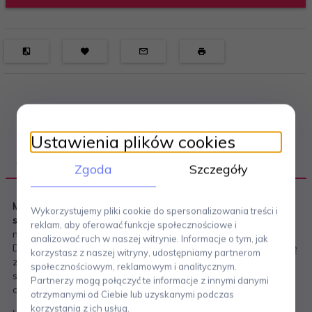
Ustawienia plików cookies
OPIS PRODUKTU
Zgoda
Szczegóły
Młynek do soli i pieprzu Eva Solo
to kwintesencja
Wykorzystujemy pliki cookie do spersonalizowania treści i
skandynawskiego minimalizmu
– prosta, elegancka forma w
reklam, aby oferować funkcje społecznościowe i
naturalnym drewnie zachwyca estetyką i funkcjonalnością.
analizować ruch w naszej witrynie. Informacje o tym, jak
Dzięki swojej ponadczasowej stylistyce świetnie odnajdzie się
korzystasz z naszej witryny, udostępniamy partnerom
zarówno w nowoczesnych, jak i klasycznych wnętrzach,
społecznościowym, reklamowym i analitycznym.
stając się praktycznym i dekoracyjnym dodatkiem do stołu
Partnerzy mogą połączyć te informacje z innymi danymi
czy kuchni.
otrzymanymi od Ciebie lub uzyskanymi podczas
korzystania z ich usług.