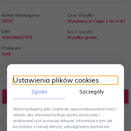
Numer Katalogowy:
Czas Wysyłki:
20707
Wysyłamy w Ciągu 1 do 4 dni
EAN:
Koszt wysyłki:
4034398207075
Wysyłka gratis!
Producent:
Zack
Ustawienia plików cookies
Zgoda
Szczegóły
DODAJ DO KOSZYKA
Wykorzystujemy pliki cookie do spersonalizowania treści i
reklam, aby oferować funkcje społecznościowe i
analizować ruch w naszej witrynie. Informacje o tym, jak
korzystasz z naszej witryny, udostępniamy partnerom