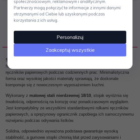
społecznościowym, reklamowym i analitycznym.
Partnerzy mogą połączyć te informacje z innymi danymi
otrzymanymi od Ciebie lub uzyskanymi podczas
korzystania z ich usług.
Personalizuj
OPIS PRODUKTU
Zaakceptuj wszystkie
Stojak na ręcznik papierowy LINGO
marki
ZACK
to eleganckie i
funkcjonalne akcesorium kuchenne, które ułatwia korzystanie z
ręczników papierowych podczas codziennych prac. Minimalistyczna
forma oraz wysokiej jakości materiały sprawiają, że doskonale
komponuje się z nowoczesnym wyposażeniem kuchni.
Wykonany z
matowej stali nierdzewnej 18/10
, stojak wyróżnia się
trwałością, odpornością na korozję oraz ponadczasowym wyglądem.
Jest kompatybilny ze wszystkimi standardowymi rolkami ręczników
papierowych, a sprężynowy ogranicznik zapobiega ich samoczynnemu
rozwijaniu podczas odrywania listków.
Solidna, odpowiednio wyważona podstawa gwarantuje wysoką
stabilność, a gumowe stopki chronią blat przed zarysowaniami i