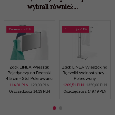
wybrali również...
Promocja
-11
%
Promocja
-11
%
Zack LINEA Wieszak
Zack LINEA Wieszak na
Pojedynczy na Ręczniki
Ręczniki Wolnostojący -
4,5 cm - Stal Polerowana
Polerowany
114,
81
PLN
129,00 PLN
1209,
51
PLN
1359,00 PLN
Oszczędzasz 14.19 PLN
Oszczędzasz 149.49 PLN