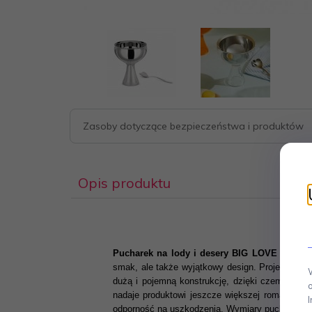
Zasoby dotyczące bezpieczeństwa i produktów
Opis produktu
Pucharek na lody i desery BIG LOVE to dosk
smak, ale także wyjątkowy design. Projektantka 
dużą i pojemną konstrukcję, dzięki czemu możn
nadaje produktowi jeszcze większej romantyczne
odporność na uszkodzenia. Wymiary pucharka wyn