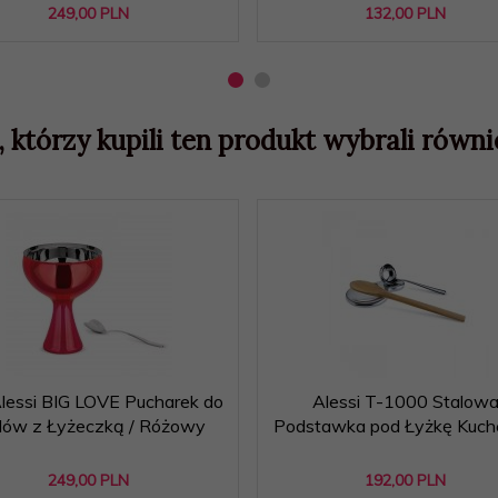
249,
00
PLN
132,
00
PLN
, którzy kupili ten produkt wybrali równie
Alessi BIG LOVE Pucharek do
Alessi T-1000 Stalow
ów z Łyżeczką / Różowy
Podstawka pod Łyżkę Kuc
249,
00
PLN
192,
00
PLN