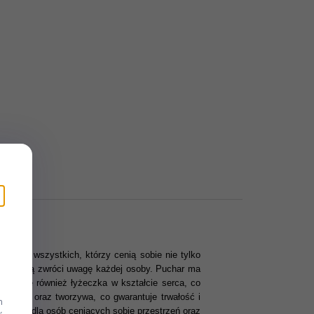
yślą o wszystkich, którzy cenią sobie nie tylko
z pewnością zwróci uwagę każdej osoby. Puchar ma
uje się również łyżeczka w kształcie serca, co
dzewnej oraz tworzywa, co gwarantuje trwałość i
m
rodukt dla osób ceniących sobie przestrzeń oraz