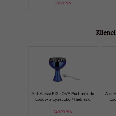
35,
00
PLN
Klienci
A di Alessi BIG LOVE Pucharek do
A di 
Lodów z Łyżeczką / Niebieski
Lod
249,
00
PLN