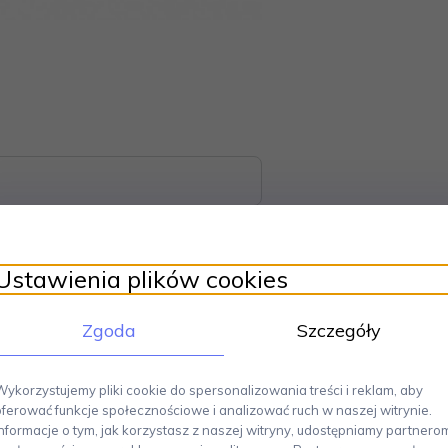
Ustawienia plików cookies
Zgoda
Szczegóły
onały produkt dla miłośników słodkich przekąsek.
Został stworzony z m
Miriam Mirri dla Alessi stworzyła puchar o niepowtarzalnej formie, która 
Wykorzystujemy pliki cookie do spersonalizowania treści i reklam, aby
a w nim podać nie tylko lody, ale również pyszne desery. W zestawie znajd
oferować funkcje społecznościowe i analizować ruch w naszej witrynie.
j atmosfery. Wykonanie pucharka to połączenie wysokiej jakości stali nier
Informacje o tym, jak korzystasz z naszej witryny, udostępniamy partnero
oszą wysokość 15 cm oraz średnicę 12 cm, co sprawia, że jest to idealny p