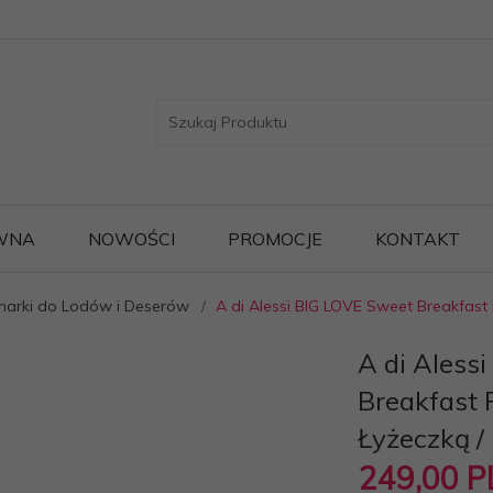
WNA
NOWOŚCI
PROMOCJE
KONTAKT
harki do Lodów i Deserów
A di Alessi BIG LOVE Sweet Breakfast
A di Aless
Breakfast 
Łyżeczką /
249,
00
P