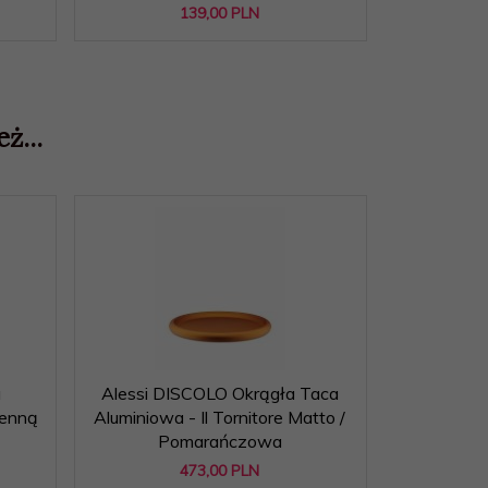
139,
00
PLN
ż...
a
Alessi DISCOLO Okrągła Taca
henną
Aluminiowa - Il Tornitore Matto /
Pomarańczowa
473,
00
PLN