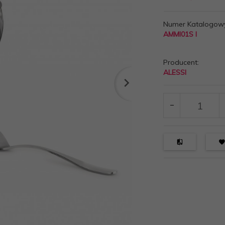
Numer Katalogow
AMMI01S I
Producent:
ALESSI