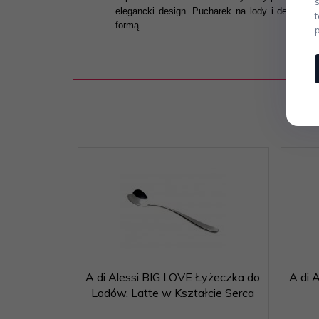
elegancki design. Pucharek na lody i desery 
formą.
A di Alessi BIG LOVE Łyżeczka do
A di 
Lodów, Latte w Kształcie Serca