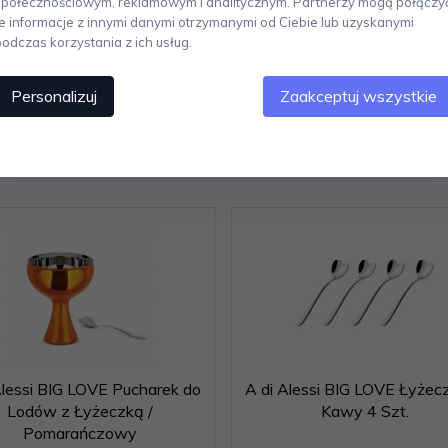
społecznościowym, reklamowym i analitycznym. Partnerzy mogą połączy
BIG LOVE to wyjątkowy produkt, który z pewnością zachwyci miłośników l
te informacje z innymi danymi otrzymanymi od Ciebie lub uzyskanymi
podczas korzystania z ich usług.
Personalizuj
Zaakceptuj wszystkie
Polecamy
Alessi BIG LOVE Pucharek do
A di Alessi BIG LOVE Łyżecz
Lodów z Łyżeczką /
Kawy 4 Szt.
Pomarańczowy