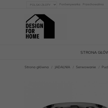
currency_h
Porównywarka
Przechowalnia
STRONA GŁÓ
Strona główna
JADALNIA
Serwowanie
Puc
ację