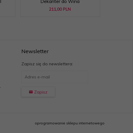
l
Dekanter do Wina
do Czer
211,
00
PLN
Newsletter
Zapisz się do newslettera:
,
Zapisz
oprogramowanie sklepu internetowego