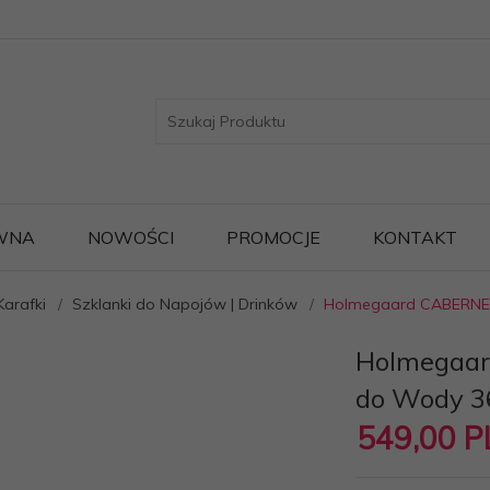
WNA
NOWOŚCI
PROMOCJE
KONTAKT
Karafki
Szklanki do Napojów | Drinków
Holmegaard CABERNET 
Holmegaar
do Wody 3
549,
00
P