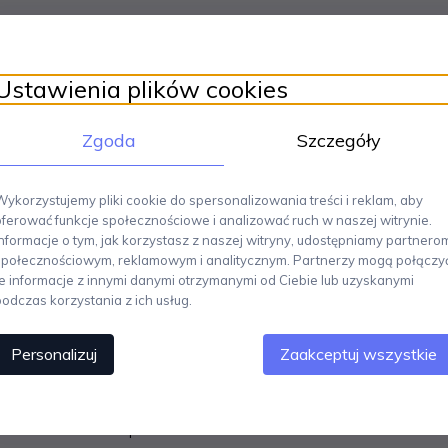
Ustawienia plików cookies
Zgoda
Szczegóły
Wykorzystujemy pliki cookie do spersonalizowania treści i reklam, aby
oferować funkcje społecznościowe i analizować ruch w naszej witrynie.
Informacje o tym, jak korzystasz z naszej witryny, udostępniamy partnero
społecznościowym, reklamowym i analitycznym. Partnerzy mogą połączy
te informacje z innymi danymi otrzymanymi od Ciebie lub uzyskanymi
podczas korzystania z ich usług.
Personalizuj
Zaakceptuj wszystkie
j fabryki szkła Holmegaard
jest pełna elegancji i lekkości formy. Jej pr
, funkcjonalnością i elegancją. Linia Cabernet powstała z myślą o prawdzi
szki do wody
, wymiary: pojemność 360 ml, wysokość 14.5 cm. Można my
ducenta - idealne na prezent!