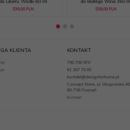
do Likieru, Wódki 60 ml
do Białego Wina 360 m
539,
00
PLN
539,
00
PLN
GA KLIENTA
KONTAKT
ie
790 700 970
cja
61 307 70 00
kontakt@designforhome.pl
Concept Store, ul. Głogowska 40
60-736 Poznań
Kontakt