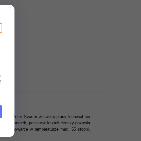
m
ć
ojektant Peter Svarrer w swojej pracy kierował się
wych koneserach, ponieważ kształt czaszy pozwala
ć w zmywarce w temperaturze max. 55 stopni.