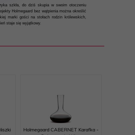
ryka szkła, do dziś skupia w swoim otoczeniu
rojekty Holmegaard bez wątpienia można określić
ej marki gości na stołach rodzin królewskich,
ień staje się wyjątkowy.
iszki
Holmegaard CABERNET Karafka -
Holmegaar