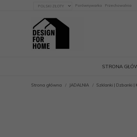
currency_h
Porównywarka
Przechowalnia
STRONA GŁÓ
Strona główna
JADALNIA
Szklanki | Dzbanki | 
ację