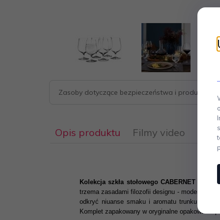
Zasoby dotyczące bezpieczeństwa i produktów
Opis produktu
Filmy video
Kolekcja szkła stołowego CABERNET duńskie
trzema zasadami filozofii designu - modernizmem
odkryć niuanse smaku i aromatu trunku.
Kieli
Komplet zapakowany w oryginalne opakowanie pro