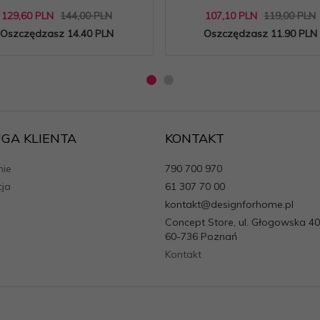
129,
60
PLN
144,00 PLN
107,
10
PLN
119,00 PLN
Oszczędzasz 14.40 PLN
Oszczędzasz 11.90 PLN
GA KLIENTA
KONTAKT
ie
790 700 970
cja
61 307 70 00
kontakt@designforhome.pl
Concept Store, ul. Głogowska 40
60-736 Poznań
Kontakt