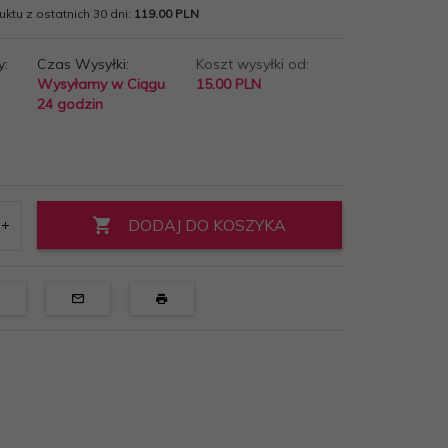
ktu z ostatnich 30 dni:
119.00 PLN
y:
Czas Wysyłki:
Koszt wysyłki od:
Wysyłamy w Ciągu
15.00 PLN
24 godzin
DODAJ DO KOSZYKA