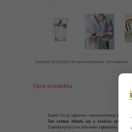
Zasoby dotyczące bezpieczeństwa i produktów
Opis produktu
Grand Cru to ogromna i wszechstronna kolekcja
Ten zestaw składa się z sześciu szklane
Charakterystyczne klinowate wgłębienia, znane z