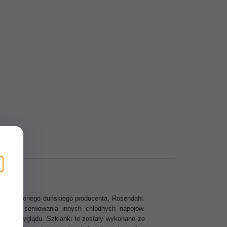
cie cenionego duńskiego producenta, Rosendahl.
łe do serwowania innych chłodnych napojów.
tkowego wyglądu. Szklanki te zostały wykonane ze