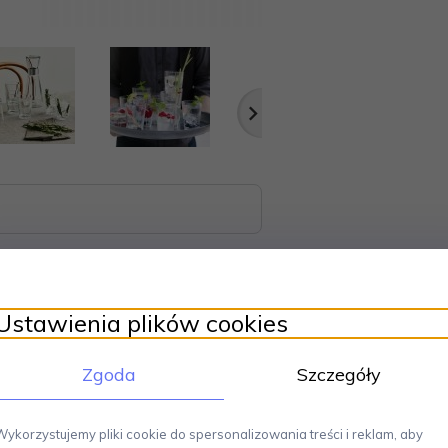
Ustawienia plików cookies
Zgoda
Szczegóły
 zastawy stołowej oraz elementów wyposażenia wnętrz, prezentowana w ofer
k przeznaczonych do podawania wody.
Te naczynia są również doskona
 kolekcji, zdobią powierzchnie tych szklanek, dodając im elegancji i wyją
Wykorzystujemy pliki cookie do spersonalizowania treści i reklam, aby