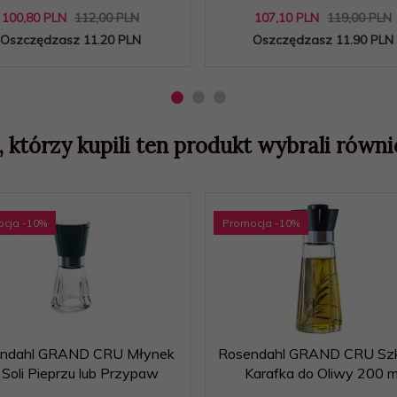
100,
80
PLN
112,00 PLN
107,
10
PLN
119,00 PLN
Oszczędzasz 11.20 PLN
Oszczędzasz 11.90 PLN
, którzy kupili ten produkt wybrali równie
ocja
-10
%
Promocja
-10
%
ndahl GRAND CRU Młynek
Rosendahl GRAND CRU Szk
 Soli Pieprzu lub Przypaw
Karafka do Oliwy 200 m