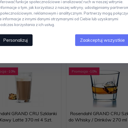
trwałość, ale również klarowność i wyjątkową estetykę. Dla zachowania ic
oferować funkcje społecznościowe i analizować ruch w naszej witrynie.
5°C. Ten zestaw sześciu szklanek do wody, wykonanych z solidnego szkła,
Informacje o tym, jak korzystasz z naszej witryny, udostępniamy partnero
posiłków czy chwil relaksu, wprowadzając do każdej okazji subtelny akcent k
społecznościowym, reklamowym i analitycznym. Partnerzy mogą połączy
te informacje z innymi danymi otrzymanymi od Ciebie lub uzyskanymi
podczas korzystania z ich usług.
Personalizuj
Zaakceptuj wszystkie
Polecamy
ocja
-10
%
Promocja
-10
%
ndahl GRAND CRU Szklanki
Rosendahl GRAND CRU Szk
Kawy Latte 370 ml 4 Szt.
do Whisky / Drinków 270 ml 