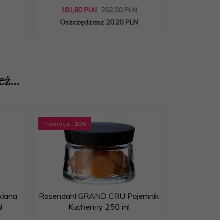
181,
80
PLN
202,00 PLN
94,
50
Oszczędzasz 20.20 PLN
Oszcz
ż...
Promocja
-10
%
Promocja
-1
lana
Rosendahl GRAND CRU Pojemnik
Rosendahl
l
Kuchenny 250 ml
Ku