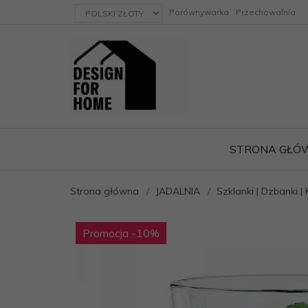
currency_h
Porównywarka
Przechowalnia
STRONA GŁÓ
Strona główna
JADALNIA
Szklanki | Dzbanki | 
ację
Promocja
-10
%