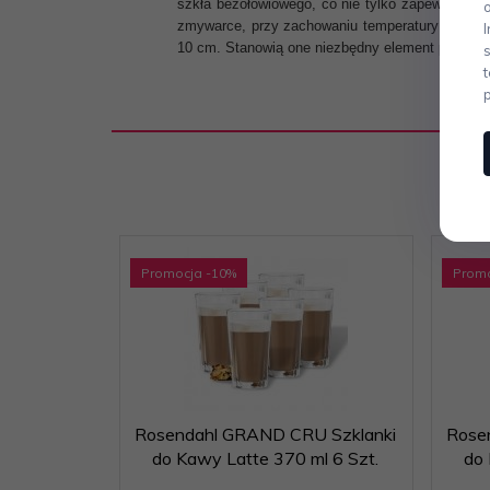
szkła bezołowiowego, co nie tylko zapewnia im 
zmywarce, przy zachowaniu temperatury do 50-5
10 cm. Stanowią one niezbędny element przyjęć, 
Promocja
-10
%
Prom
Rosendahl GRAND CRU Szklanki
Rose
do Kawy Latte 370 ml 6 Szt.
do 