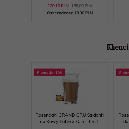
170,
10
PLN
189,00 PLN
Oszczędzasz 18.90 PLN
Klienci
Promocja
-10
%
Prom
Rosendahl GRAND CRU Szklanki
Rose
do Kawy Latte 370 ml 4 Szt.
do