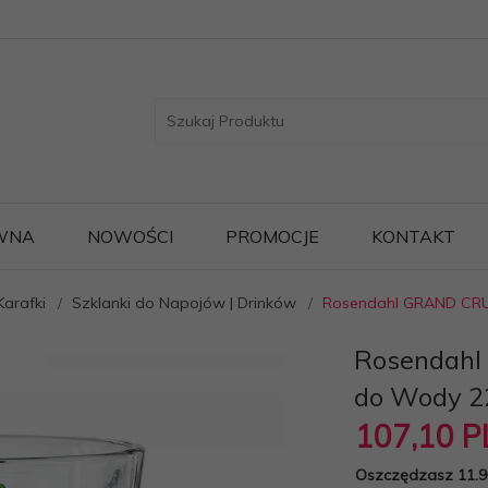
WNA
NOWOŚCI
PROMOCJE
KONTAKT
Karafki
Szklanki do Napojów | Drinków
Rosendahl GRAND CRU 
Rosendahl
do Wody 22
107,
10
P
Oszczędzasz 11.9