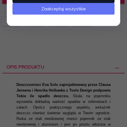
Zaakceptuj wszystkie
OPIS PRODUKTU
Deszczomierz Eva Solo zaprojektowany przez Clausa
Jensena i Henrika Holbaeka z Tools Design podpowie
Tobie ile spadło deszczu.
Skala na pojemniku
wyświetla dokładną wartość opadów w milimetrach i
calach. Oprócz praktycznego aspektu, wskaźnik
deszczu również świetnie wygląda w Twoim ogrodzie.
Rurka ze stali nierdzewnej mieści pojemnik ze stali
nierdzewnej i aluminium i jest po prostu włożona w