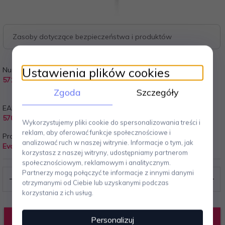
Zasoby dotyczące bezpieczeństwa i produktów
Ustawienia plików cookies
Numer Katalogowy:
Czas Wysyłki:
571038
Wysyłamy w Ciagu 10 do 14
dni
Zgoda
Szczegóły
EAN:
Koszt wysyłki:
5706631007641
Wysyłka gratis!
Wykorzystujemy pliki cookie do spersonalizowania treści i
reklam, aby oferować funkcje społecznościowe i
Producent:
analizować ruch w naszej witrynie. Informacje o tym, jak
Eva Solo
korzystasz z naszej witryny, udostępniamy partnerom
społecznościowym, reklamowym i analitycznym.
Partnerzy mogą połączyć te informacje z innymi danymi
otrzymanymi od Ciebie lub uzyskanymi podczas
korzystania z ich usług.
DODAJ DO KOSZYKA
Personalizuj