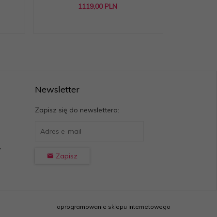
1119,
00
PLN
879,
00
Oszcz
Newsletter
Zapisz się do newslettera:
,
Zapisz
oprogramowanie sklepu internetowego