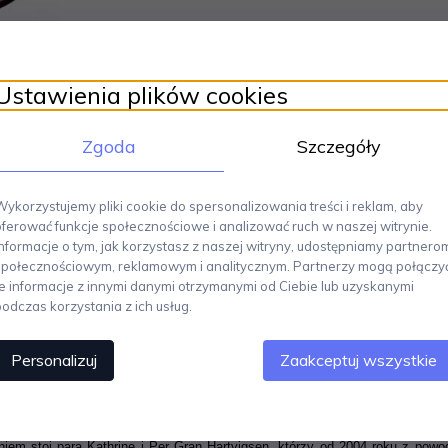
Ustawienia plików cookies
Zgoda
Szczegóły
Wykorzystujemy pliki cookie do spersonalizowania treści i reklam, aby
oferować funkcje społecznościowe i analizować ruch w naszej witrynie.
Informacje o tym, jak korzystasz z naszej witryny, udostępniamy partnero
społecznościowym, reklamowym i analitycznym. Partnerzy mogą połączy
te informacje z innymi danymi otrzymanymi od Ciebie lub uzyskanymi
podczas korzystania z ich usług.
arki AYTM będzie pięknym i niezwykle stylowym akcentem we wnętrzu.
Personalizuj
Zaakceptuj wszystkie
Dzięki łagodnym łukom i czystej, minimalistycznej sylwetce, lustro Angui 
wany z rurek stalowych. Wymiary: szerokość 39 cm, wysokość 108 cm. Wykon
niem stoi para Kathrine i Per Gran Hartvigsen, którzy od 2004 roku z po