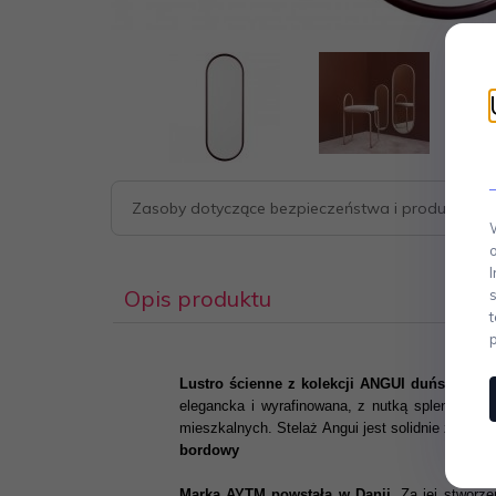
Zasoby dotyczące bezpieczeństwa i produktów
Opis produktu
Lustro ścienne z kolekcji ANGUI duńskiej m
elegancka i wyrafinowana, z nutką splendoru. 
mieszkalnych. Stelaż Angui jest solidnie zbudo
bordowy
Marka AYTM powstała w Danii.
Za jej stworze