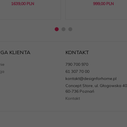
1639,
00
PLN
999,
00
PLN
GA KLIENTA
KONTAKT
ie
790 700 970
cja
61 307 70 00
kontakt@designforhome.pl
Concept Store, ul. Głogowska 40
60-736 Poznań
Kontakt