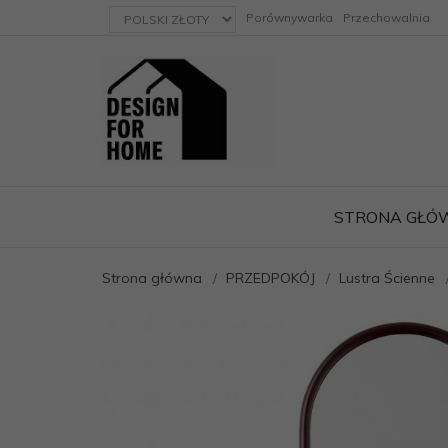
currency_h
Porównywarka
Przechowalnia
STRONA GŁÓ
Strona główna
PRZEDPOKÓJ
Lustra Ścienne
ację