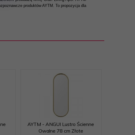
 rozpoznawcze produktów AYTM. To propozycja dla
Promocja
-4
nne
AYTM - ANGUI Lustro Ścienne
Aytm AN
Owalne 78 cm Złote
Owal