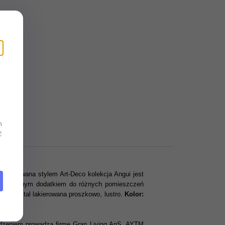
m
ć
Inspirowana stylem Art-Deco kolekcja Angui jest
jest idealnym dodatkiem do różnych pomieszczeń
anie: stal lakierowana proszkowo, lustro.
Kolor:
wodzeniem prowadzą firmę Gran Living ApS. AYTM