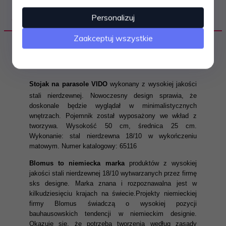
Personalizuj
OPIS PRODUKTU
Zaakceptuj wszystkie
Stojak na parasole VIDO
wykonany z wysokiej jakości
stali nierdzewnej.
Nowoczesny design sprawia, że
doskonale będzie wyglądał w minimalistycznych
wnętrzach. Pojemnik został wyposażony we wkład z
tworzywa.
Wysokość 50 cm, średnica 25 cm.
Wykonanie: stal nierdzewna 18/10 w wykończeniu
matowym. Numer katalogowy: 65116
Blomus to niemiecka marka
produktów z wysokiej
jakości stali nierdzewnej 18/10 wytwarzanych przez firmę
sks designe. Marka znana i rozpoznawalna jest w
kilkudziesięciu krajach na świecie.Projekty niemieckiej
firmy Blomus świadczą o wysokiej pozycji
bauhausowskich tendencji w niemieckim designie.
Okazuje się, że potrzeba tworzenia według zasady