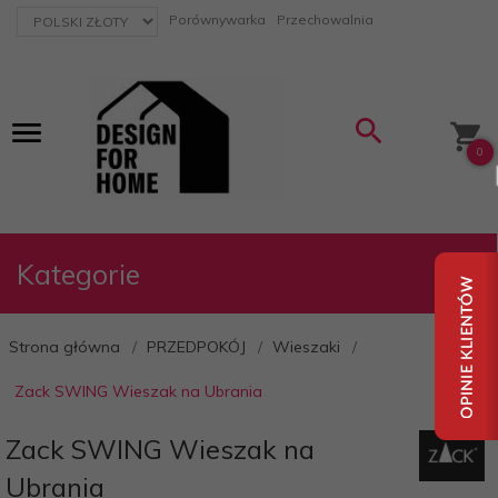
currency_h
Porównywarka
Przechowalnia
0
Kategorie
Strona główna
PRZEDPOKÓJ
Wieszaki
Zack SWING Wieszak na Ubrania
Zack SWING Wieszak na
Ubrania