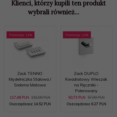
Klienci, którzy kupili ten produkt
wybrali również...
Promocja
-11
%
Promocja
-11
%
Zack TENNO
Zack DUPLO
Mydelniczka Stalowa /
Kwadratowy Wieszak
Srebrna Matowa
na Ręczniki -
Polerowany
117,
48
PLN
132,00 PLN
50,
73
PLN
57,00 PLN
Oszczędzasz 14.52 PLN
Oszczędzasz 6.27 PLN