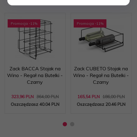
Promocja
-11
%
Promocja
-11
%
Zack BACCA Stojak na
Zack CUBETO Stojak na
Wino - Regał na Butelki -
Wino - Regał na Butelki -
Czarny
Czarny
323,
96
PLN
364,00 PLN
165,
54
PLN
186,00 PLN
Oszczędzasz 40.04 PLN
Oszczędzasz 20.46 PLN