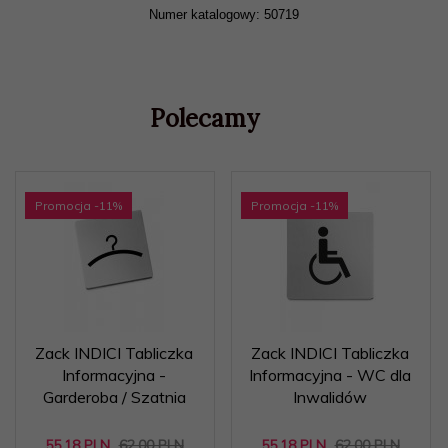
Numer katalogowy: 50719
Polecamy
Promocja
-11
%
Promocja
-11
%
Zack INDICI Tabliczka
Zack INDICI Tabliczka
Informacyjna -
Informacyjna - WC dla
Garderoba / Szatnia
Inwalidów
55,
18
PLN
62,00 PLN
55,
18
PLN
62,00 PLN