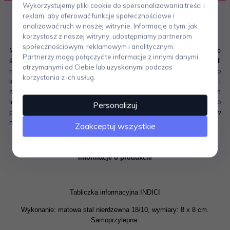
Wykorzystujemy pliki cookie do spersonalizowania treści i
reklam, aby oferować funkcje społecznościowe i
analizować ruch w naszej witrynie. Informacje o tym, jak
korzystasz z naszej witryny, udostępniamy partnerom
społecznościowym, reklamowym i analitycznym.
Marka ZACK powstała w 1985 roku w Niemczech i jest dziś jednym ze
Partnerzy mogą połączyć te informacje z innymi danymi
światowych liderów dystrybucji produktów wyposażenia wnętrz ze stali
otrzymanymi od Ciebie lub uzyskanymi podczas
nierdzewnej. W filozofii firmy funkcjonuje indywidualne podejście do
korzystania z ich usług.
każdego projektu. Postawienie na bardzo ograniczoną ilość form i
materiałów, pozwala na zachowanie wysokiej jakości, a co za tym
idzie powstanie zjawiska stylu ekskluzywnego. Produkty ZACK to
Personalizuj
prosta, czasami minimalistyczna forma, która doskonale wpisuje się w
nowoczesne wnętrza.
Zaakceptuj wszystkie
Informacje o produkcie
Tabliczka informacyjna INDICI
Wykonanie: matowa stal nierdzewna 18/10, wymiary: 8 x 8 cm.
Samoprzylepna.