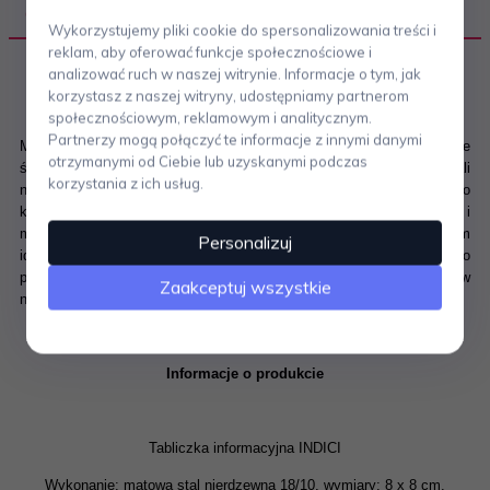
OPIS PRODUKTU
Wykorzystujemy pliki cookie do spersonalizowania treści i
reklam, aby oferować funkcje społecznościowe i
analizować ruch w naszej witrynie. Informacje o tym, jak
korzystasz z naszej witryny, udostępniamy partnerom
społecznościowym, reklamowym i analitycznym.
Partnerzy mogą połączyć te informacje z innymi danymi
Marka ZACK powstała w 1985 roku w Niemczech i jest dziś jednym ze
otrzymanymi od Ciebie lub uzyskanymi podczas
światowych liderów dystrybucji produktów wyposażenia wnętrz ze stali
korzystania z ich usług.
nierdzewnej. W filozofii firmy funkcjonuje indywidualne podejście do
każdego projektu. Postawienie na bardzo ograniczoną ilość form i
materiałów, pozwala na zachowanie wysokiej jakości, a co za tym
Personalizuj
idzie powstanie zjawiska stylu ekskluzywnego. Produkty ZACK to
prosta, czasami minimalistyczna forma, która doskonale wpisuje się w
Zaakceptuj wszystkie
nowoczesne wnętrza.
Informacje o produkcie
Tabliczka informacyjna INDICI
Wykonanie: matowa stal nierdzewna 18/10, wymiary: 8 x 8 cm.