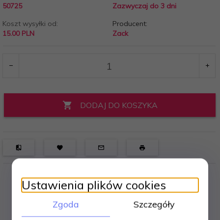
50725
Zazwyczaj do 3 dni
Koszt wysyłki od:
Producent:
15.00 PLN
Zack
DODAJ DO KOSZYKA
Ustawienia plików cookies
Zgoda
Szczegóły