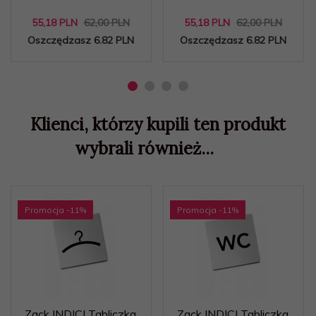
55,
18
PLN
62,00 PLN
55,
18
PLN
62,00 PLN
Oszczędzasz 6.82 PLN
Oszczędzasz 6.82 PLN
Klienci, którzy kupili ten produkt
wybrali również...
Promocja
-11
%
Promocja
-11
%
Zack INDICI Tabliczka
Zack INDICI Tabliczka