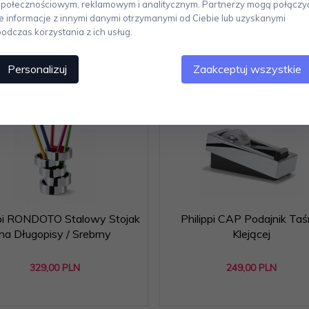
społecznościowym, reklamowym i analitycznym. Partnerzy mogą połączy
te informacje z innymi danymi otrzymanymi od Ciebie lub uzyskanymi
podczas korzystania z ich usług.
Polecamy
Personalizuj
Zaakceptuj wszystkie
ppi RONDOTO Stalowy Stojak
Philippi CAP Podajnik Ta
na Długopisy / Srebrny
Klejącej
329,
00
PLN
249,
00
PLN