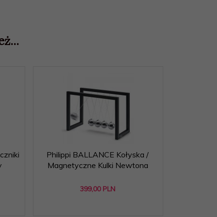
ż...
zniki
Philippi BALLANCE Kołyska /
Alessi TW
y
Magnetyczne Kulki Newtona
Łyżeczką 
399,
00
PLN