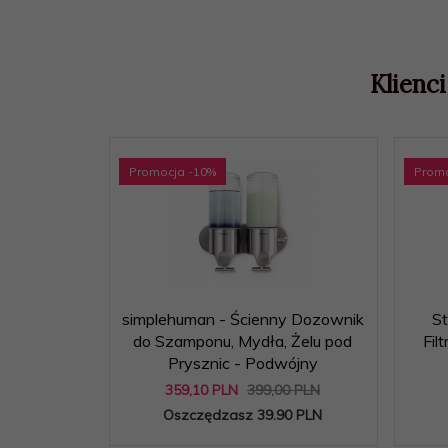
Klienci
Promocja
-10
%
Prom
simplehuman - Ścienny Dozownik
S
do Szamponu, Mydła, Żelu pod
Fil
Prysznic - Podwójny
359,
10
PLN
399,00 PLN
Oszczędzasz 39.90 PLN