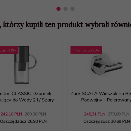
, którzy kupili ten produkt wybrali równie
ocja
-10
%
Promocja
-11
%
telton CLASSIC Dzbanek
Zack SCALA Wieszak na Ręc
trujący do Wody 2 l / Szary
Podwójny - Polerowan
242,
10
PLN
269,00 PLN
248,
31
PLN
279,00 PLN
Oszczędzasz 26.90 PLN
Oszczędzasz 30.69 PLN