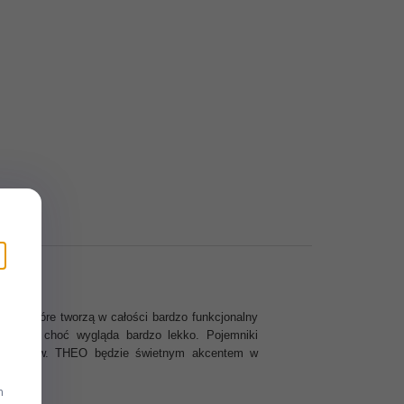
awy, które tworzą w całości bardzo funkcjonalny
elazo, choć wygląda bardzo lekko. Pojemniki
ać zestaw. THEO będzie świetnym akcentem w
m