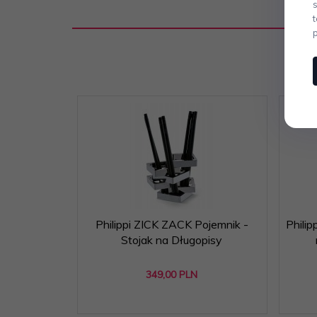
Philippi ZICK ZACK Pojemnik -
Phili
Stojak na Długopisy
349,
00
PLN