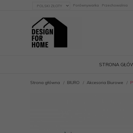
currency_h
Porównywarka
Przechowalnia
STRONA GŁÓ
Strona główna
BIURO
Akcesoria Biurowe
P
ację