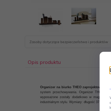
Zasoby dotyczące bezpieczeństwa i produktów
Opis produktu
Organizer na biurko THEO zaprojektował dla P
system przechowywania. Organizer THEO wyko
wyposażone zostały dodatkowo w magnesy, k
industrialnym stylu. Wymiary: długość 37 cm.