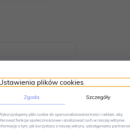
Ustawienia plików cookies
Zgoda
Szczegóły
hilippi - Michael Hsiao.
Składa się z 6 elementów - 5 pojemników i podst
nany jest z anodyzowanego aluminium, które wygląda jak postarzane ż
tóre pozwalają je dowolnie ze sobą łączyć i tym samym personalizow
Wykorzystujemy pliki cookie do spersonalizowania treści i reklam, aby
oferować funkcje społecznościowe i analizować ruch w naszej witrynie.
Informacje o tym, jak korzystasz z naszej witryny, udostępniamy partnero