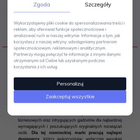
Zgoda
Szczegóły
Wykorzystujemy pliki cookie do spersonalizowania treści i
reklam, aby oferować funkcje społecznościowe i
analizować ruch w naszej witrynie. Informacje o tym, jak
OPIS PRODUKTU
korzystasz z naszej witryny, udostępniamy partnerom
społecznościowym, reklamowym i analitycznym.
Partnerzy mogą połączyć te informacje z innymi danymi
otrzymanymi od Ciebie lub uzyskanymi podczas
korzystania z ich usług.
Philippi to marka której synoninem są bez wątpienia
Personalizuj
styl i elegancja
. Inspiracją jej twórcy - Jana Philippiego
były liczne podróże po różnych zakątpach świata.
Zaakceptuj wszystkie
Czerpał z nich wizje i pomysły, które później wykorzystał
w swoich projektach. Philippi to nie tylko bogata oferta
akcesoriów do domu, ale także upominków i dodatków
biznesowych oraz intrygujących gadżetów dla najbardziej
wymagających i poszukujących oryginalnych rozwiązań
osób.
Dla tej niemieckiej marki pracują najlepsi
designerzy
, którzy wykorzystując wyłącznie wysokiej