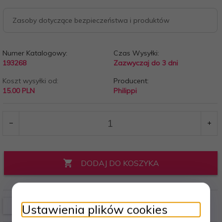
Zasoby dotyczące bezpieczeństwa i produktów
Numer Katalogowy:
Czas Wysyłki:
193268
Zazwyczaj do 3 dni
Koszt wysyłki od:
Producent:
15.00 PLN
Philippi
DODAJ DO KOSZYKA
Ustawienia plików cookies