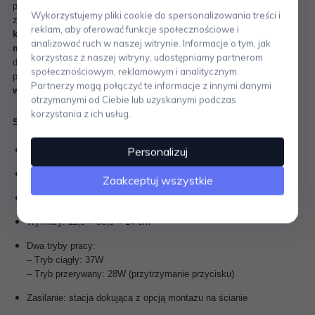
pozwala dopasować sposób użytkowania do aktualnych potrzeb. W
Wykorzystujemy pliki cookie do spersonalizowania treści i
zestawie znajdują się
wymienne końcówki
, w tym
specjalna
reklam, aby oferować funkcje społecznościowe i
końcówka do płynów
oraz
wąska ssawka do trudno dostępnych
analizować ruch w naszej witrynie. Informacje o tym, jak
miejsc
. Dzięki
kompaktowym wymiarom
SG67 jest poręczny, łatwy
korzystasz z naszej witryny, udostępniamy partnerom
do przechowywania i gotowy do działania zawsze, gdy go
społecznościowym, reklamowym i analitycznym.
potrzebujesz. To
więcej niż odkurzacz – to stylowy element
Partnerzy mogą połączyć te informacje z innymi danymi
wyposażenia nowoczesnego domu
.
otrzymanymi od Ciebie lub uzyskanymi podczas
korzystania z ich usług.
Specyfikacja produktu: Ręczny odkurzacz SG67 – Alessi
Personalizuj
Projekt: Stefano Giovannoni, 2004
Materiał: stal nierdzewna (polerowana), tworzywo sztuczne
Zaakceptuj wszystkie
Kolor: srebrny z czarnymi detalami
Wymiary: 11,5 × 38,5 × 14 cm
Dwa tryby pracy:
– Tryb ciągły: 37W
– Tryb przerywany: 28W (przytrzymanie przycisku)
Zasilanie: stacja dokująca z opcją montażu na ścianie