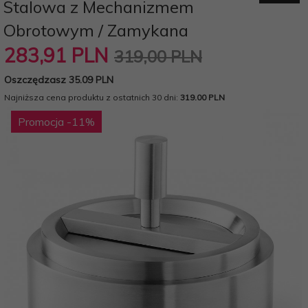
Stalowa z Mechanizmem
Obrotowym / Zamykana
283,
91
PLN
319,00 PLN
Oszczędzasz 35.09 PLN
Najniższa cena produktu z ostatnich 30 dni:
319.00 PLN
Promocja
-11
%