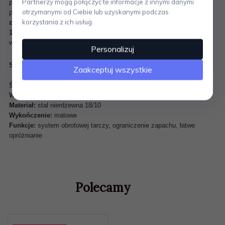
Partnerzy mogą połączyć te informacje z innymi danymi
po naciśnięciu uchwytu. Tarcza skutecznie przysłania wnętrze
otrzymanymi od Ciebie lub uzyskanymi podczas
popielniczki,
ograniczając wydostawanie się nieprzyjemnych
korzystania z ich usług.
zapachów
. Całość wykonana została z
matowej stali nierdzewnej
18/10
, co gwarantuje trwałość, odporność na korozję i nowoczesny
wygląd.
Personalizuj
Specyfikacja: Popielniczka CONTAS Zack
Zaakceptuj wszystkie
Średnica:
13 cm
Wysokość:
11 cm
Materiał:
stal nierdzewna 18/10
Wykończenie:
matowe
Funkcje:
system obrotowej tarczy, ograniczenie zapachu, łatwe
opróżnianie
Polecamy