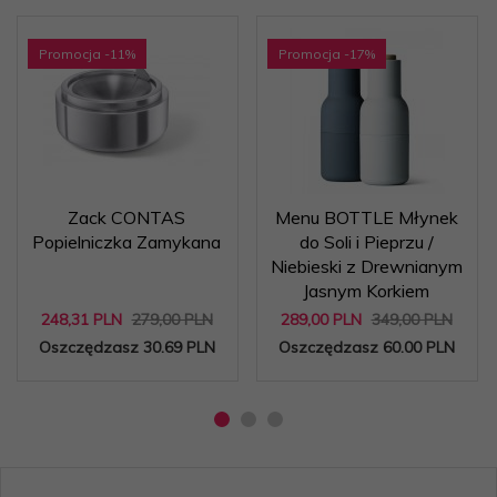
Promocja
-11
%
Promocja
-17
%
Zack CONTAS
Menu BOTTLE Młynek
Popielniczka Zamykana
do Soli i Pieprzu /
Niebieski z Drewnianym
Jasnym Korkiem
248,
31
PLN
279,00 PLN
289,
00
PLN
349,00 PLN
Oszczędzasz 30.69 PLN
Oszczędzasz 60.00 PLN