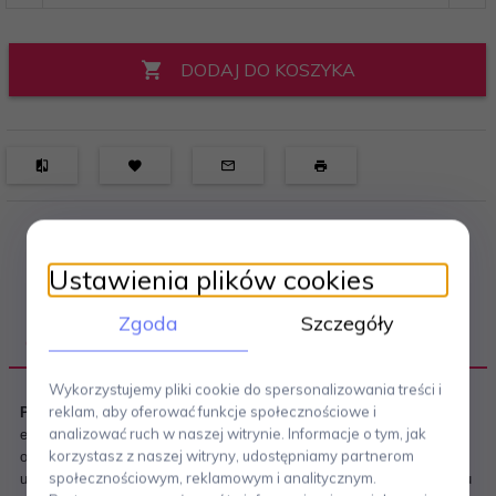
DODAJ DO KOSZYKA
Ustawienia plików cookies
Zgoda
Szczegóły
OPIS PRODUKTU
Wykorzystujemy pliki cookie do spersonalizowania treści i
reklam, aby oferować funkcje społecznościowe i
Popielniczka CONTAS niemieckiej marki Zack
to funkcjonalny i
analizować ruch w naszej witrynie. Informacje o tym, jak
elegancki dodatek do strefy relaksu na tarasie, balkonie lub w
korzystasz z naszej witryny, udostępniamy partnerom
ogrodzie. Wyposażona w
bezzapachowy system
z
obrotową tarczą
,
społecznościowym, reklamowym i analitycznym.
umożliwia wygodne gaszenie papierosów i szybkie opróżnianie popiołu